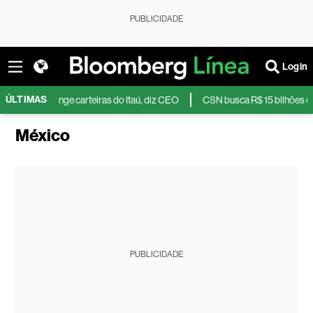
PUBLICIDADE
Login
ÚLTIMAS
s não atinge carteiras do Itaú, diz CEO
CSN busca R$ 15 bilhões com ven
México
PUBLICIDADE