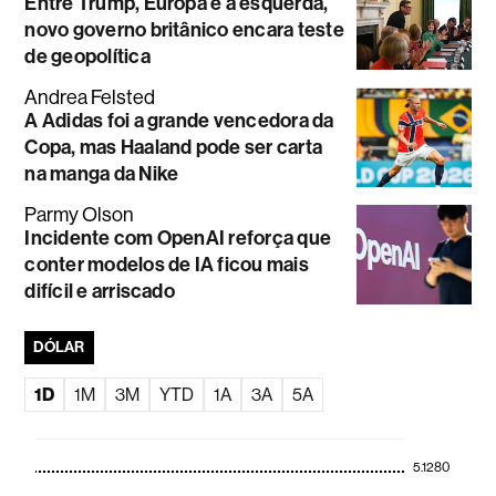
Entre Trump, Europa e a esquerda,
novo governo britânico encara teste
de geopolítica
Andrea Felsted
A Adidas foi a grande vencedora da
Copa, mas Haaland pode ser carta
na manga da Nike
Parmy Olson
Incidente com OpenAI reforça que
conter modelos de IA ficou mais
difícil e arriscado
DÓLAR
1D
1M
3M
YTD
1A
3A
5A
5.1280