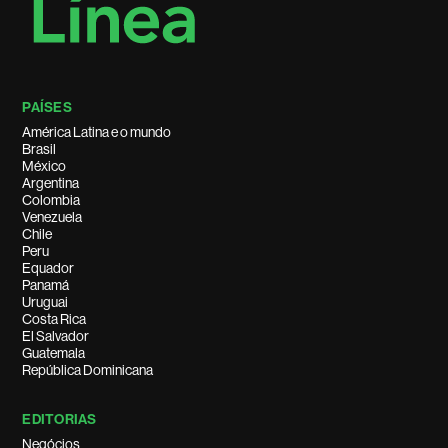
PAÍSES
América Latina e o mundo
Brasil
México
Argentina
Colombia
Venezuela
Chile
Peru
Equador
Panamá
Uruguai
Costa Rica
El Salvador
Guatemala
República Dominicana
EDITORIAS
Negócios