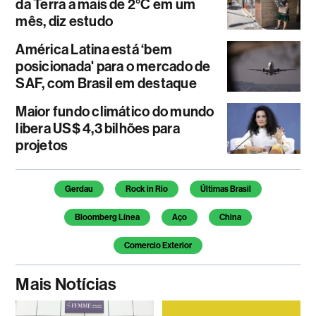
da Terra a mais de 2°C em um
mês, diz estudo
América Latina está ‘bem
posicionada' para o mercado de
SAF, com Brasil em destaque
Maior fundo climático do mundo
libera US$ 4,3 bilhões para
projetos
Temas deste artigo
Gerdau
Rock in Rio
Últimas Brasil
Bloomberg Línea
Aço
China
Comercio Exterior
Mais Notícias