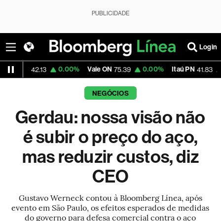
PUBLICIDADE
Login
0.00%
Vale ON
0.00%
Itaú PN
0.00%
M
.13
75.39
41.83
NEGÓCIOS
Gerdau: nossa visão não
é subir o preço do aço,
mas reduzir custos, diz
CEO
Gustavo Werneck contou à Bloomberg Línea, após
evento em São Paulo, os efeitos esperados de medidas
do governo para defesa comercial contra o aço