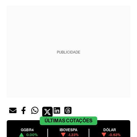
PUBLICIDADE
ÚLTIMAS
COTAÇÕES
GGBR4
IBOVESPA
DÓLAR
0.00%
-1.23%
-0.63%