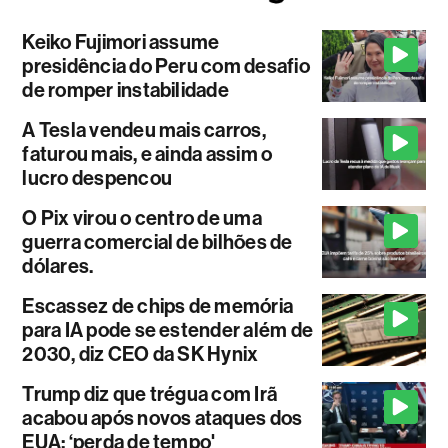
Keiko Fujimori assume
presidência do Peru com desafio
de romper instabilidade
A Tesla vendeu mais carros,
faturou mais, e ainda assim o
lucro despencou
O Pix virou o centro de uma
guerra comercial de bilhões de
dólares.
Escassez de chips de memória
para IA pode se estender além de
2030, diz CEO da SK Hynix
Trump diz que trégua com Irã
acabou após novos ataques dos
EUA: ‘perda de tempo'