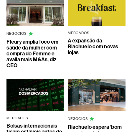
MERCADOS
NEGÓCIOS
A expansão da
Fleury amplia foco em
Riachuelo com novas
saúde da mulher com
lojas
compra do Femme e
avalia mais M&As, diz
CEO
MERCADOS
NEGÓCIOS
Bolsas internacionais
Riachuelo espera ‘bom
ficam estáveis antes de