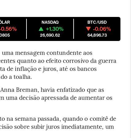
ÓLAR
NASDAQ
BTC/USD
-0.56%
+1.30%
-0.06%
.0805
26,690.62
64,896.73
ou uma mensagem contundente aos
ntes quanto ao efeito corrosivo da guerra
a de inflação e juros, até os bancos
do a toalha.
Anna Breman, havia enfatizado que as
am uma decisão apressada de aumentar os
to na semana passada, quando o comitê de
isão sobre subir juros imediatamente, um