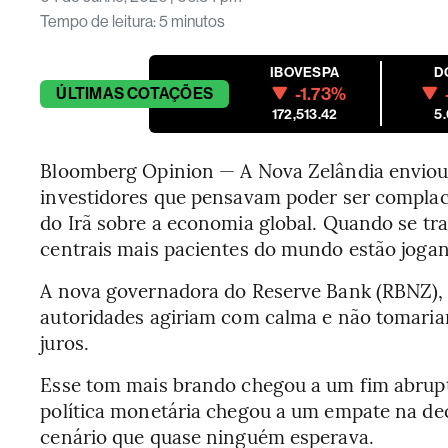
Tempo de leitura
:
5 minutos
IBOVESPA
D
-1.73%
ÚLTIMAS
COTAÇÕES
172,513.42
5
Bloomberg Opinion — A Nova Zelândia envi
investidores que pensavam poder ser complace
do Irã sobre a economia global. Quando se trat
centrais mais pacientes do mundo estão jogan
A nova governadora do Reserve Bank (RBNZ), 
autoridades agiriam com calma e não tomari
juros.
Esse tom mais brando chegou a um fim abrup
política monetária chegou a um empate na dec
cenário que quase ninguém esperava.