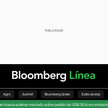
PUBLICIDADE
Agro
Summit
Bloomberg Green
Estilo de vida
almar mercado sobre pedido de US$ 35 bi em emissões de títulos 
nanças pessoais
Viagens
Internacional
Brasil
S