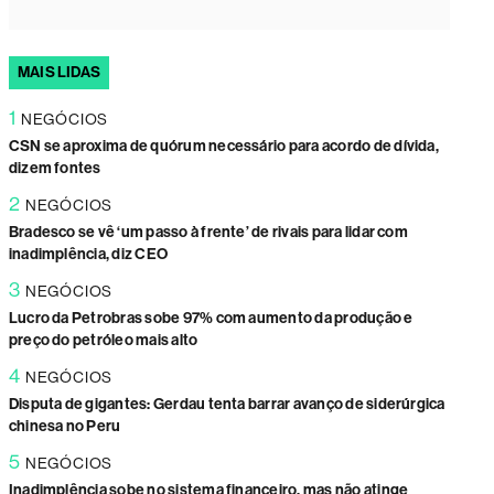
MAIS LIDAS
1
NEGÓCIOS
CSN se aproxima de quórum necessário para acordo de dívida,
dizem fontes
2
NEGÓCIOS
Bradesco se vê ‘um passo à frente’ de rivais para lidar com
inadimplência, diz CEO
3
NEGÓCIOS
Lucro da Petrobras sobe 97% com aumento da produção e
preço do petróleo mais alto
4
NEGÓCIOS
Disputa de gigantes: Gerdau tenta barrar avanço de siderúrgica
chinesa no Peru
5
NEGÓCIOS
Inadimplência sobe no sistema financeiro, mas não atinge