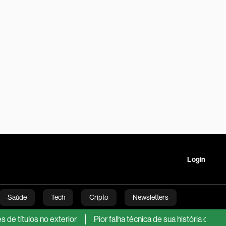
Login
Saúde
Tech
Cripto
Newsletters
no exterior
Pior falha técnica de sua história coloca em evidê
tartups
Linha Executiva
Opinião
Vídeos