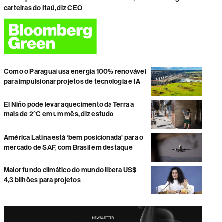
carteiras do Itaú, diz CEO
Como o Paraguai usa energia 100% renovável
para impulsionar projetos de tecnologia e IA
El Niño pode levar aquecimento da Terra a
mais de 2°C em um mês, diz estudo
América Latina está ‘bem posicionada' para o
mercado de SAF, com Brasil em destaque
Maior fundo climático do mundo libera US$
4,3 bilhões para projetos