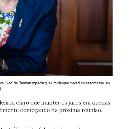
rva “Não” de Breman impediu que um choque mais duro se tornasse um
)
deixou claro que manter os juros era apenas
velmente começando na próxima reunião,