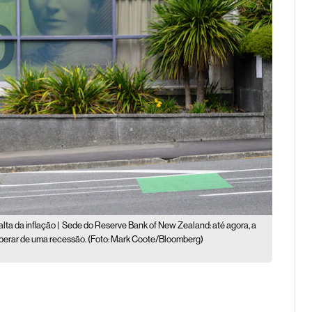
ta da inflação |
Sede do Reserve Bank of New Zealand: até agora, a
uperar de uma recessão. (Foto: Mark Coote/Bloomberg)