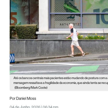
Até os bancos centrais mais pacientes estão mudando de postura com a al
mensagem ressaltava a fragilidade da economia, que ainda tenta se rec
(Bloomberg/Mark Coote)
Por
Daniel Moss
04 de Junho, 2026 | 06:34 pm