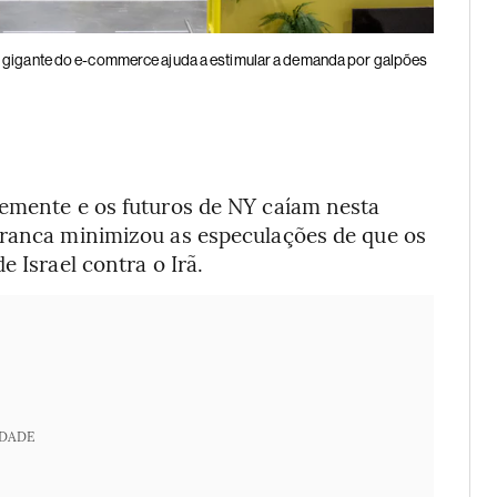
: gigante do e-commerce ajuda a estimular a demanda por galpões
vemente e os futuros de NY caíam nesta
Branca minimizou as especulações de que os
e Israel contra o Irã.
IDADE