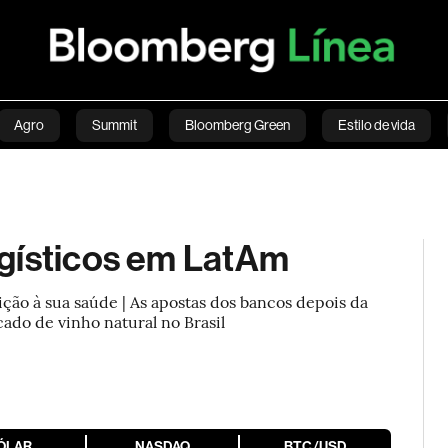
Agro
Summit
Bloomberg Green
Estilo de vida
nanças pessoais
Viagens
Internacional
Brasil
S
ESG
Soluções de publicidade
Bloomberg Línea
Assina
ogísticos em LatAm
ção à sua saúde | As apostas dos bancos depois da
o de vinho natural no Brasil
ÓLAR
NASDAQ
BTC/USD