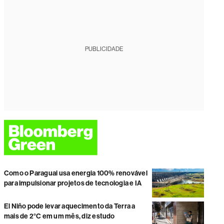
PUBLICIDADE
Como o Paraguai usa energia 100% renovável
para impulsionar projetos de tecnologia e IA
El Niño pode levar aquecimento da Terra a
mais de 2°C em um mês, diz estudo