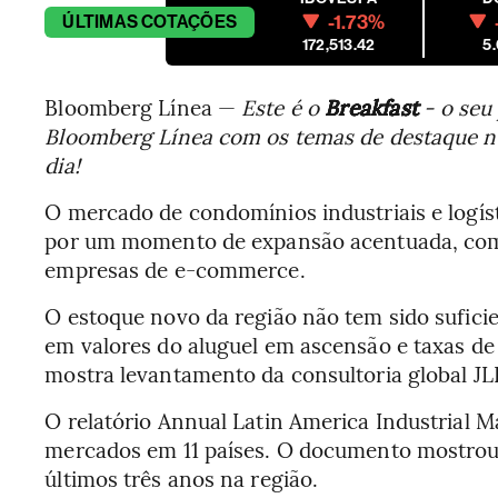
-1.73%
ÚLTIMAS
COTAÇÕES
172,513.42
5
Bloomberg Línea —
Este é o
Breakfast
- o seu 
Bloomberg Línea com os temas de destaque n
dia!
O mercado de condomínios industriais e logíst
por um momento de expansão acentuada, com
empresas de e-commerce.
O estoque novo da região não tem sido suficie
em valores do aluguel em ascensão e taxas de
mostra levantamento da consultoria global JL
O relatório Annual Latin America Industrial 
mercados em 11 países. O documento mostrou 
últimos três anos na região.