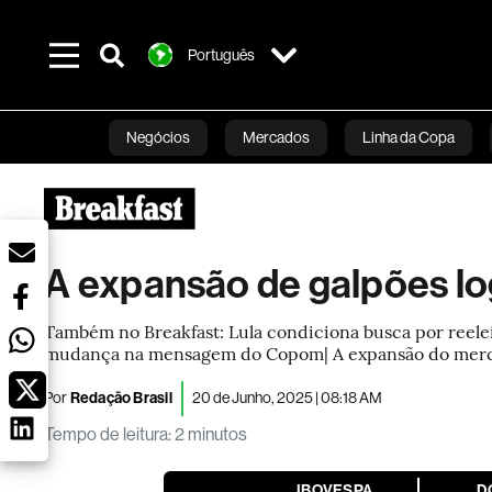
Português
Negócios
Mercados
Linha da Copa
Línea Studios
Podcasts
Inovação
Fi
A expansão de galpões l
Também no Breakfast: Lula condiciona busca por reelei
mudança na mensagem do Copom| A expansão do mercad
Por
Redação Brasil
20 de Junho, 2025 | 08:18 AM
Tempo de leitura
:
2 minutos
IBOVESPA
D