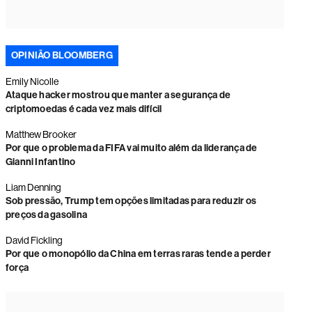
OPINIÃO BLOOMBERG
Emily Nicolle
Ataque hacker mostrou que manter a segurança de
criptomoedas é cada vez mais difícil
Matthew Brooker
Por que o problema da FIFA vai muito além da liderança de
Gianni Infantino
Liam Denning
Sob pressão, Trump tem opções limitadas para reduzir os
preços da gasolina
David Fickling
Por que o monopólio da China em terras raras tende a perder
força