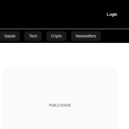
Login
Saúde
Tech
Cripto
Newsletters
tartups
Linha Executiva
Opinião
Vídeos
tura
PUBLICIDADE