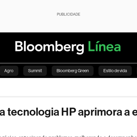
PUBLICIDADE
Agro
Summit
Bloomberg Green
Estilo de vida
nanças pessoais
Viagens
Internacional
Brasil
S
ESG
Soluções de publicidade
Bloomberg Línea
Assina
a tecnologia HP aprimora a 