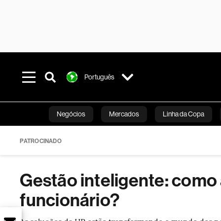
Português
Negócios
Mercados
Linha da Copa
Línea Studios
Podcasts
Inovação
Fi
PATROCINADO
Gestão inteligente: como 
funcionário?