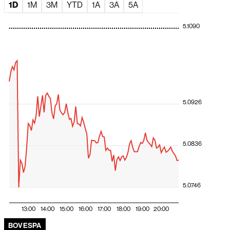
1D
1M
3M
YTD
1A
3A
5A
Faria Lima volta o foco para as eleições e gestores veem
disputa presidencial acirrada
5.1090
Novo ciclo à vista? Commodities podem impulsionar
dividendos na América Latina
Bolsa sobe com impulso do Santander Brasil em sessão
marcada por falha técnica
Negociações na B3 atrasam após paralisação
generalizada por problemas técnicos
5.0926
Dólar em queda impulsiona moedas da América Latina;
peso colombiano lidera valorização
5.0836
A exportação de tecnologia da Fila do Brasil
Ações globais avançam com rali de fabricantes de chips
e impulso da Amazon
5.0746
Santander propõe comprar fatia restante do Santander
Brasil com prêmio de 15%
13:00
14:00
15:00
16:00
17:00
18:00
19:00
20:00
El Niño ameaça América Latina, e Deutsche Bank
BOVESPA