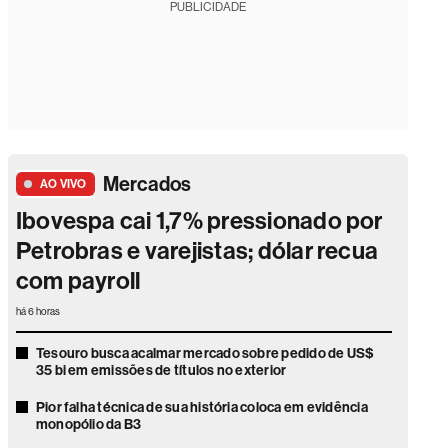
PUBLICIDADE
Mercados
AO VIVO
Ibovespa cai 1,7% pressionado por
Petrobras e varejistas; dólar recua
com payroll
há 6 horas
Tesouro busca acalmar mercado sobre pedido de US$
35 bi em emissões de títulos no exterior
Pior falha técnica de sua história coloca em evidência
monopólio da B3