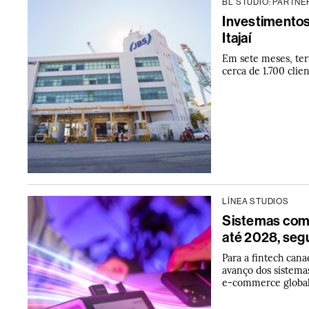
BL STUDIO: PARTNE
Investimentos
Itajaí
Em sete meses, te
cerca de 1.700 clie
LÍNEA STUDIOS
Sistemas como
até 2028, seg
Para a fintech can
avanço dos sistema
e-commerce global