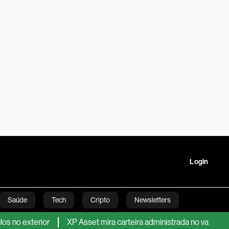
Login
Saúde
Tech
Cripto
Newsletters
ior
XP Asset mira carteira administrada no varejo ao bater R$
tartups
Linha Executiva
Opinião
Vídeos