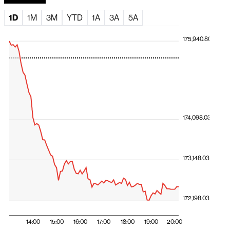
identifica os países mais expostos
1D
1M
3M
YTD
1A
3A
5A
175,940.80
174,098.03
173,148.03
172,198.03
14:00
15:00
16:00
17:00
18:00
19:00
20:00