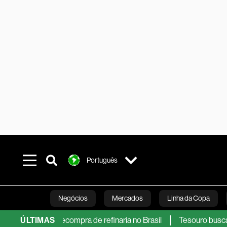
Português
Negócios
Mercados
Linha da Copa
a e recompra de refinaria no Brasil
ÚLTIMAS
Tesouro busca acalmar me
Línea Studios
Podcasts
Inovação
Fi