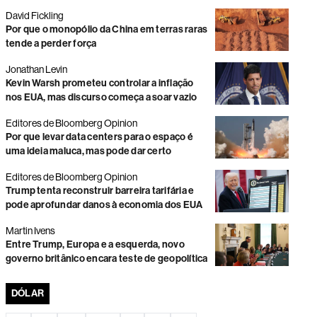
Ibovespa fecha perto da estabilidade com Copom e
David Fickling
cenário eleitoral no radar
Por que o monopólio da China em terras raras
tende a perder força
A ‘volta’ da Syngenta ao campo
Jonathan Levin
Futuros dos EUA desaceleram com balanços de IA e
Kevin Warsh prometeu controlar a inflação
negociação sobre guerra no Irã
nos EUA, mas discurso começa a soar vazio
Ibovespa fecha em leve queda pressionado por recuo
Editores de Bloomberg Opinion
da Petrobras; dólar sobe a R$ 5,13
Por que levar data centers para o espaço é
uma ideia maluca, mas pode dar certo
Ibovespa sobe antes do Copom em dia de queda dos
juros futuros e alívio no petróleo
Editores de Bloomberg Opinion
Trump tenta reconstruir barreira tarifária e
O avanço da Loft nas incorporadoras
pode aprofundar danos à economia dos EUA
Ações globais se aproximam de máximas históricas com
temporada de balanços
Martin Ivens
Entre Trump, Europa e a esquerda, novo
Vale e Petrobras caem e limitam o desempenho do
governo britânico encara teste de geopolítica
Ibovespa; dólar avança a R$ 5,09
DÓLAR
Ações globais sobem com recuo do petróleo e alívio da
pressão sobre mercados