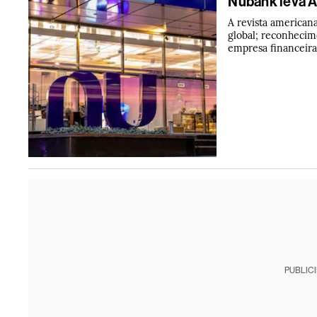
Nubank leva A
A revista american
global; reconhecim
empresa financeir
PUBLIC