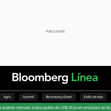
PUBLICIDADE
Agro
Summit
Bloomberg Green
Estilo de vida
rcado sobre pedido de US$ 35 bi em emissões de títulos no exter
nanças pessoais
Viagens
Internacional
Brasil
S