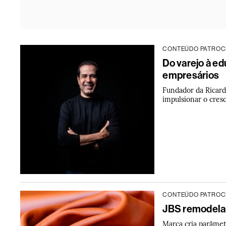
CONTEÚDO PATROC
Do varejo à e
empresários
Fundador da Ricardo
impulsionar o cres
CONTEÚDO PATROC
JBS remodela 
Marca cria parâmetr