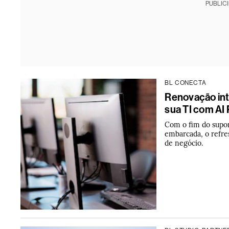
PUBLIC
BL CONECTA
Renovação int
sua TI com AI 
Com o fim do supor
embarcada, o refre
de negócio.