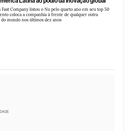
mérica Latina ao pódio da inovação global
a Fast Company listou o Nu pelo quarto ano em seu top 50
ento coloca a companhia à frente de qualquer outra
a do mundo nos últimos dez anos
IDADE