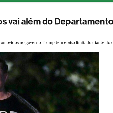
ESG
Soluções de publicidade
Bloomberg Línea
Assina
os vai além do Departamento 
romovidos no governo Trump têm efeito limitado diante do 