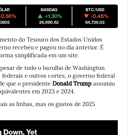
ÓLAR
NASDAQ
BTC/USD
-0.56%
+1.30%
-0.46%
.0805
26,690.62
64,739.03
amento do Tesouro dos Estados Unidos
rno recebeu e pagou no dia anterior. É
forma simplificada em um site.
apesar de todo o barulho de Washington
ederais e outros cortes, o governo federal
de que o presidente
Donald Trump
assumiu
equivalentes em 2023 e 2024.
is as linhas, mas os gastos de 2025