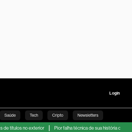
Login
Saúde
Tech
Cripto
Newsletters
no exterior
Pior falha técnica de sua história coloca em evid
tartups
Linha Executiva
Opinião
Vídeos