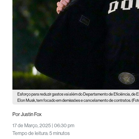
Esforço para reduzir gastos vai além do Departamento de Eficiência, de E
Elon Musk, tem focado em demissões e cancelamento de contratos. (Foto:
Por
Justin Fox
17 de Março, 2025 | 06:30 pm
Tempo de leitura
:
5 minutos