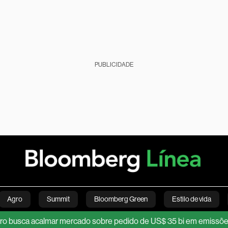
PUBLICIDADE
Agro
Summit
Bloomberg Green
Estilo de vida
almar mercado sobre pedido de US$ 35 bi em emissões de títulos 
nanças pessoais
Viagens
Internacional
Brasil
S