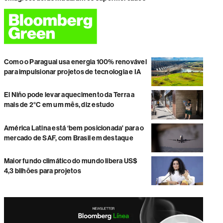
Como o Paraguai usa energia 100% renovável
para impulsionar projetos de tecnologia e IA
El Niño pode levar aquecimento da Terra a
mais de 2°C em um mês, diz estudo
América Latina está ‘bem posicionada' para o
mercado de SAF, com Brasil em destaque
Maior fundo climático do mundo libera US$
4,3 bilhões para projetos