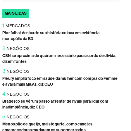
MAIS LIDAS
1
MERCADOS
Pior falha técnica de sua história coloca em evidência
monopólio da B3
2
NEGÓCIOS
CSN se aproxima de quórum necessário para acordo de dívida,
dizem fontes
3
NEGÓCIOS
Fleury amplia foco em saúde da mulher com compra do Femme
e avalia mais M&As, diz CEO
4
NEGÓCIOS
Bradesco se vê ‘um passo à frente’ de rivais para lidar com
inadimplência, diz CEO
5
NEGÓCIOS
Menos pão de queijo, mais iogurte: como canetas
emagrecedoras mudaram os supermercados