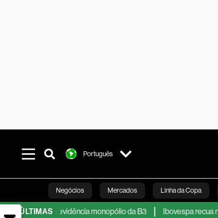
Português
Negócios
Mercados
Linha da Copa
coloca em evidência monopólio da B3
ÚLTIMAS
Ibovespa recua na contramã
Línea Studios
Podcasts
Inovação
Fi