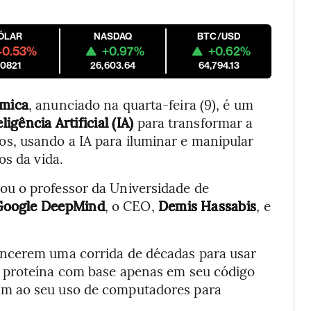
ÓLAR
NASDAQ
BTC/USD
-0.53%
+0.97%
+0.62%
.0821
26,603.64
64,794.13
ímica
, anunciado na quarta-feira (9), é um
eligência Artificial (IA)
para transformar a
, usando a IA para iluminar e manipular
os da vida.
u o professor da Universidade de
Google DeepMind
, o CEO,
Demis Hassabis
,
e
ncerem uma corrida de décadas para usar
 proteína com base apenas em seu código
m ao seu uso de computadores para