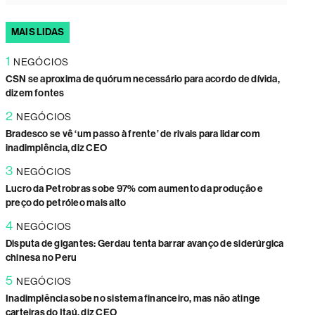
MAIS LIDAS
1
NEGÓCIOS
CSN se aproxima de quórum necessário para acordo de dívida,
dizem fontes
2
NEGÓCIOS
Bradesco se vê ‘um passo à frente’ de rivais para lidar com
inadimplência, diz CEO
3
NEGÓCIOS
Lucro da Petrobras sobe 97% com aumento da produção e
preço do petróleo mais alto
4
NEGÓCIOS
Disputa de gigantes: Gerdau tenta barrar avanço de siderúrgica
chinesa no Peru
5
NEGÓCIOS
Inadimplência sobe no sistema financeiro, mas não atinge
carteiras do Itaú, diz CEO