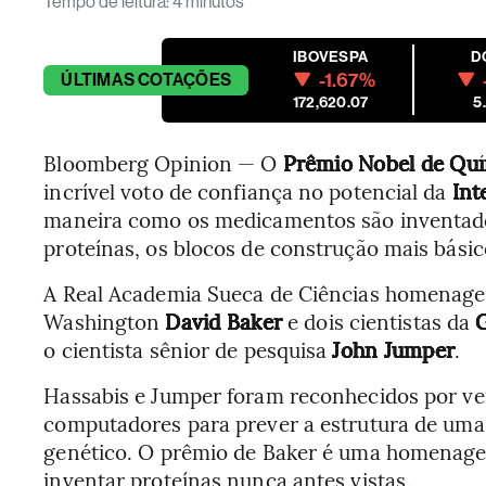
Tempo de leitura
:
4 minutos
IBOVESPA
D
-1.67%
ÚLTIMAS
COTAÇÕES
172,620.07
5
Bloomberg Opinion — O
Prêmio Nobel de Qu
incrível voto de confiança no potencial da
Int
maneira como os medicamentos são inventados
proteínas, os blocos de construção mais básic
A Real Academia Sueca de Ciências homenageo
Washington
David Baker
e dois cientistas da
o cientista sênior de pesquisa
John Jumper
.
Hassabis e Jumper foram reconhecidos por ve
computadores para prever a estrutura de uma
genético. O prêmio de Baker é uma homenage
inventar proteínas nunca antes vistas.