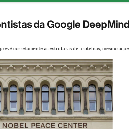
ESG
Soluções de publicidade
Bloomberg Línea
Assina
entistas da Google DeepMind
prevê corretamente as estruturas de proteínas, mesmo aquel