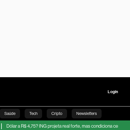
Login
Saúde
Tech
Cripto
Newsletters
a R$ 4,75? ING projeta real forte, mas condiciona cenário ao Fed e à 
tartups
Linha Executiva
Opinião
Vídeos