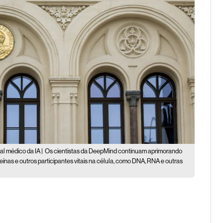
l médico da IA |
Os cientistas da DeepMind continuam aprimorando
ínas e outros participantes vitais na célula, como DNA, RNA e outras