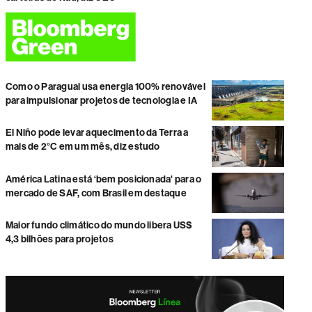
Como o Paraguai usa energia 100% renovável
para impulsionar projetos de tecnologia e IA
El Niño pode levar aquecimento da Terra a
mais de 2°C em um mês, diz estudo
América Latina está ‘bem posicionada' para o
mercado de SAF, com Brasil em destaque
Maior fundo climático do mundo libera US$
4,3 bilhões para projetos