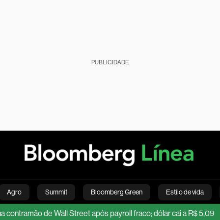
PUBLICIDADE
Agro
Summit
Bloomberg Green
Estilo de vida
o de Wall Street após payroll fraco; dólar cai a R$ 5,09
Dólar 
nanças pessoais
Viagens
Internacional
Brasil
S