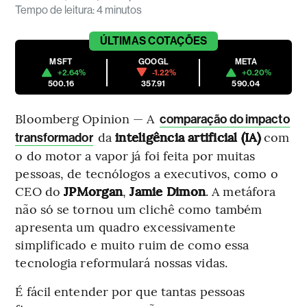
Tempo de leitura
:
4 minutos
ÚLTIMAS
COTAÇÕES
MSFT
GOOGL
META
+2.64%
-1.22%
+0.20%
500.16
357.91
590.04
Bloomberg Opinion — A
comparação do impacto
da
inteligência artificial (IA)
com
transformador
o do motor a vapor já foi feita por muitas
pessoas, de tecnólogos a executivos, como o
CEO do
JPMorgan
,
Jamie Dimon
. A metáfora
não só se tornou um clichê como também
apresenta um quadro excessivamente
simplificado e muito ruim de como essa
tecnologia reformulará nossas vidas.
É fácil entender por que tantas pessoas