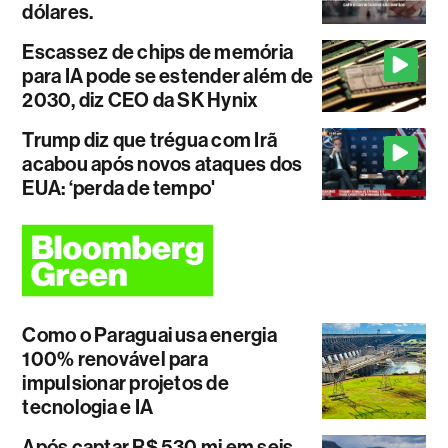
dólares.
Escassez de chips de memória
para IA pode se estender além de
2030, diz CEO da SK Hynix
Trump diz que trégua com Irã
acabou após novos ataques dos
EUA: ‘perda de tempo'
Como o Paraguai usa energia
100% renovável para
impulsionar projetos de
tecnologia e IA
Após captar R$ 530 mi em seis