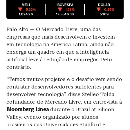
MELI
IBOVESPA
DÓLAR
-5.23%
-1.23%
-0.26%
1,824.26
175,546.36
5.109
Palo Alto — O Mercado Livre, uma das
empresas que mais desenvolvem e investem
em tecnologia na América Latina, ainda não
enxerga um quadro em que a inteligência
artificial leve à redução de empregos. Pelo
contrário.
“Temos muitos projetos e o desafio vem sendo
contratar desenvolvedores suficientes para
desenvolver tecnologia”, disse Stelleo Tolda,
cofundador do Mercado Livre, em entrevista à
Bloomberg Línea
durante o Brazil at Silicon
Valley, evento organizado por alunos
brasileiros das Universidades Stanford e