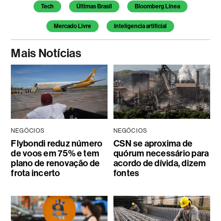
Temas deste artigo
Tech
Últimas Brasil
Bloomberg Línea
Mercado Livre
Inteligencia artificial
Mais Notícias
NEGÓCIOS
NEGÓCIOS
Flybondi reduz número
CSN se aproxima de
de voos em 75% e tem
quórum necessário para
plano de renovação de
acordo de dívida, dizem
frota incerto
fontes