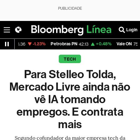
PUBLICIDADE
Login
-1.23%
Petrobras PN
+0.48%
Vale ON
-1.6
36
42.13
75.39
TECH
Para Stelleo Tolda,
Mercado Livre ainda não
vê IA tomando
empregos. E contrata
mais
Segundo cofundador da maior empresa tech da