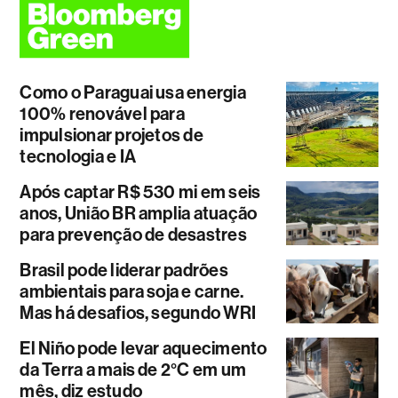
Como o Paraguai usa energia
100% renovável para
impulsionar projetos de
tecnologia e IA
Após captar R$ 530 mi em seis
anos, União BR amplia atuação
para prevenção de desastres
Brasil pode liderar padrões
ambientais para soja e carne.
Mas há desafios, segundo WRI
El Niño pode levar aquecimento
da Terra a mais de 2°C em um
mês, diz estudo