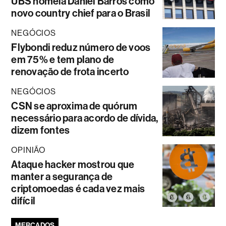
UBS nomeia Daniel Barros como
novo country chief para o Brasil
NEGÓCIOS
Flybondi reduz número de voos
em 75% e tem plano de
renovação de frota incerto
NEGÓCIOS
CSN se aproxima de quórum
necessário para acordo de dívida,
dizem fontes
OPINIÃO
Ataque hacker mostrou que
manter a segurança de
criptomoedas é cada vez mais
difícil
MERCADOS