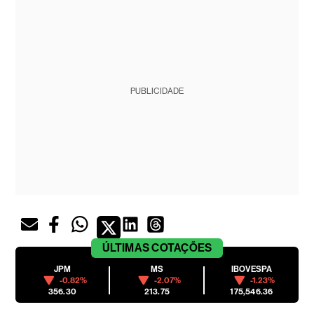
PUBLICIDADE
ÚLTIMAS
COTAÇÕES
JPM
MS
IBOVESPA
-0.82%
-2.07%
-1.23%
356.30
213.75
175,546.36