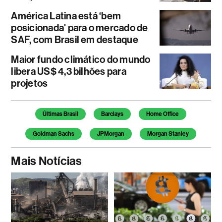
América Latina está ‘bem
posicionada' para o mercado de
SAF, com Brasil em destaque
Maior fundo climático do mundo
libera US$ 4,3 bilhões para
projetos
Temas deste artigo
Últimas Brasil
Barclays
Home Office
Goldman Sachs
JPMorgan
Morgan Stanley
Mais Notícias