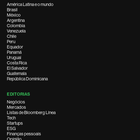
América Latina e o mundo
Brasil
México
Argentina
Colombia
Venezuela
Chile
Peru
Equador
Panamá
Uruguai
Costa Rica
El Salvador
Guatemala
República Dominicana
EDITORIAS
Negócios
Mercados
Listas de Bloomberg Línea
Tech
Startups
ESG
Finanças pessoais
Opinião