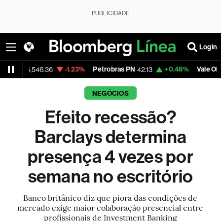
PUBLICIDADE
Login
-1.23%
Petrobras PN
+0.48%
Vale ON
,546.36
42.13
75.39
NEGÓCIOS
Efeito recessão?
Barclays determina
presença 4 vezes por
semana no escritório
Banco britânico diz que piora das condições de
mercado exige maior colaboração presencial entre
profissionais de Investment Banking