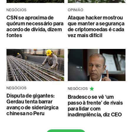
NEGÓCIOS
OPINIÃO
CSN se aproxima de
Ataque hacker mostrou
quórum necessário para
que manter a segurança
acordo de dívida, dizem
de criptomoedas é cada
fontes
vez mais difícil
NEGÓCIOS
NEGÓCIOS
Disputa de gigantes:
Bradesco se vê ‘um
Gerdau tenta barrar
passo à frente’ de rivais
avanço de siderúrgica
para lidar com
chinesa no Peru
inadimplência, diz CEO