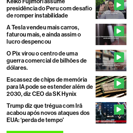
Keiko Fujimori assume
presidência do Peru com desafio
de romper instabilidade
A Tesla vendeu mais carros,
faturou mais, e ainda assim o
lucro despencou
O Pix virou o centro de uma
guerra comercial de bilhões de
dólares.
Escassez de chips de memória
para IA pode se estender além de
2030, diz CEO da SK Hynix
Trump diz que trégua com Irã
acabou após novos ataques dos
EUA: ‘perda de tempo'