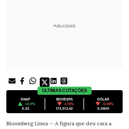
PUBLICIDADE
ÚLTIMAS
COTAÇÕES
SNAP
IBOVESPA
DÓLAR
+2.11%
-1.73%
-0.56%
5.33
172,513.42
5.0805
Bloomberg Línea — A figura que deu cara a