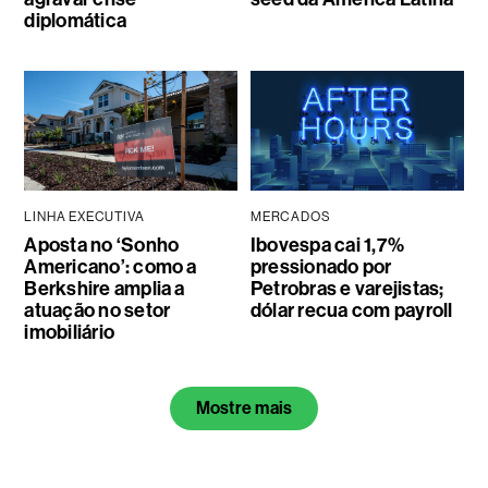
diplomática
LINHA EXECUTIVA
MERCADOS
Aposta no ‘Sonho
Ibovespa cai 1,7%
Americano’: como a
pressionado por
Berkshire amplia a
Petrobras e varejistas;
atuação no setor
dólar recua com payroll
imobiliário
Mostre mais