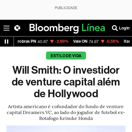
PUBLICIDADE
Login
ras PN
-2.99%
Vale ON
-0.56%
Itaú PN
40.87
74.97
40.75
ESTILO DE VIDA
Will Smith: O investidor
de venture capital além
de Hollywood
Artista americano é cofundador do fundo de venture
capital Dreamers VC, ao lado do jogador de futebol ex-
Botafogo Keisuke Honda