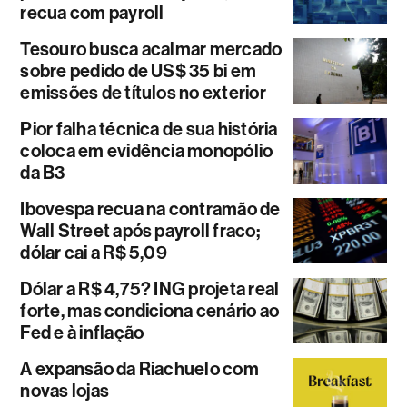
recua com payroll
Tesouro busca acalmar mercado
sobre pedido de US$ 35 bi em
emissões de títulos no exterior
Pior falha técnica de sua história
coloca em evidência monopólio
da B3
Ibovespa recua na contramão de
Wall Street após payroll fraco;
dólar cai a R$ 5,09
Dólar a R$ 4,75? ING projeta real
forte, mas condiciona cenário ao
Fed e à inflação
A expansão da Riachuelo com
novas lojas