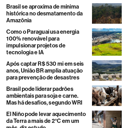
Brasil se aproxima de mínima
histórica no desmatamento da
Amazônia
Como o Paraguai usa energia
100% renovável para
impulsionar projetos de
tecnologia e IA
Após captar R$ 530 mi em seis
anos, União BR amplia atuação
para prevenção de desastres
Brasil pode liderar padrões
ambientais para soja e carne.
Mas há desafios, segundo WRI
El Niño pode levar aquecimento
da Terra a mais de 2°C em um
mês, diz estudo