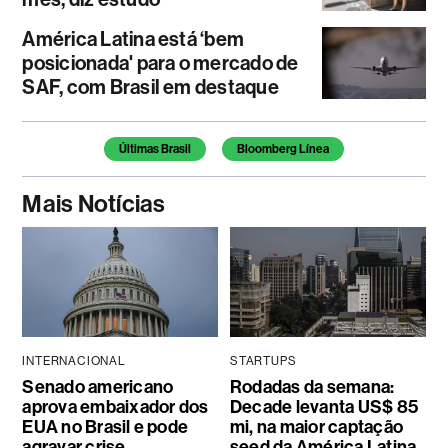
América Latina está ‘bem
posicionada' para o mercado de
SAF, com Brasil em destaque
Temas deste artigo
Últimas Brasil
Bloomberg Línea
Mais Notícias
INTERNACIONAL
STARTUPS
Senado americano
Rodadas da semana:
aprova embaixador dos
Decade levanta US$ 85
EUA no Brasil e pode
mi, na maior captação
agravar crise
seed da América Latina