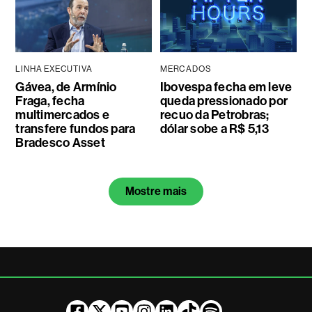
LINHA EXECUTIVA
MERCADOS
Gávea, de Armínio
Ibovespa fecha em leve
Fraga, fecha
queda pressionado por
multimercados e
recuo da Petrobras;
transfere fundos para
dólar sobe a R$ 5,13
Bradesco Asset
Mostre mais