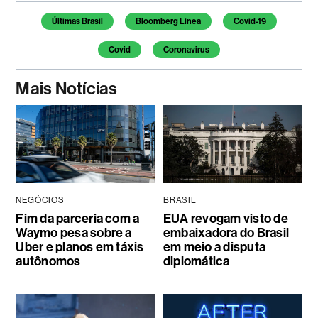
Temas deste artigo
Últimas Brasil
Bloomberg Línea
Covid-19
Covid
Coronavirus
Mais Notícias
NEGÓCIOS
BRASIL
Fim da parceria com a
EUA revogam visto de
Waymo pesa sobre a
embaixadora do Brasil
Uber e planos em táxis
em meio a disputa
autônomos
diplomática