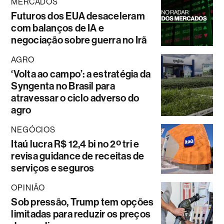
MERCADOS
Futuros dos EUA desaceleram
com balanços de IA e
negociação sobre guerra no Irã
AGRO
‘Volta ao campo’: a estratégia da
Syngenta no Brasil para
atravessar o ciclo adverso do
agro
NEGÓCIOS
Itaú lucra R$ 12,4 bi no 2º tri e
revisa guidance de receitas de
serviços e seguros
OPINIÃO
Sob pressão, Trump tem opções
limitadas para reduzir os preços