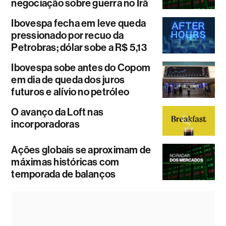
negociação sobre guerra no Irã
Ibovespa fecha em leve queda
pressionado por recuo da
Petrobras; dólar sobe a R$ 5,13
Ibovespa sobe antes do Copom
em dia de queda dos juros
futuros e alívio no petróleo
O avanço da Loft nas
incorporadoras
Ações globais se aproximam de
máximas históricas com
temporada de balanços