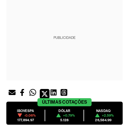
PUBLICIDADE
ÚLTIMAS
COTAÇÕES
IBOVESPA
DÓLAR
NASDAQ
-0.06%
+0.79%
+2.59%
177,894.97
5.128
26,584.99