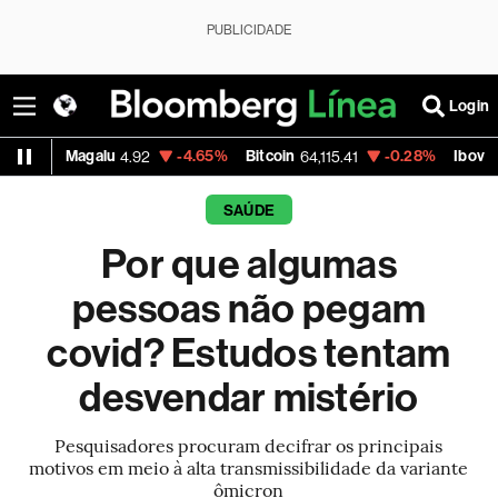
PUBLICIDADE
Login
Petrobras PN
-1.28%
Vale ON
+2.24%
Itaú PN
42.50
76.31
42
SAÚDE
Por que algumas
pessoas não pegam
covid? Estudos tentam
desvendar mistério
Pesquisadores procuram decifrar os principais
motivos em meio à alta transmissibilidade da variante
ômicron