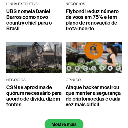
LINHA EXECUTIVA
NEGÓCIOS
UBS nomeia Daniel
Flybondi reduz número
Barros como novo
de voos em 75% e tem
country chief para o
plano de renovação de
Brasil
frota incerto
NEGÓCIOS
OPINIÃO
CSN se aproxima de
Ataque hacker mostrou
quórum necessário para
que manter a segurança
acordo de dívida, dizem
de criptomoedas é cada
fontes
vez mais difícil
Mostre mais