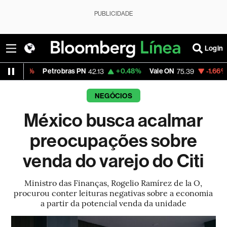
PUBLICIDADE
Login
Petrobras PN
+0.48%
Vale ON
-1.66%
Itaú PN
42.13
75.39
41
NEGÓCIOS
México busca acalmar
preocupações sobre
venda do varejo do Citi
Ministro das Finanças, Rogelio Ramírez de la O,
procurou conter leituras negativas sobre a economia
a partir da potencial venda da unidade