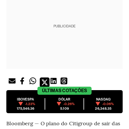
PUBLICIDADE
ÚLTIMAS
COTAÇÕES
IBOVESPA
DÓLAR
NASDAQ
-1.23%
-0.26%
-0.06%
175,546.36
5.109
26,348.35
Bloomberg — O plano do Citigroup de sair das