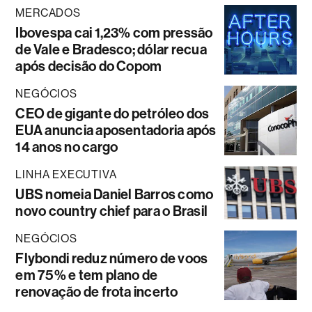
MERCADOS
Ibovespa cai 1,23% com pressão
de Vale e Bradesco; dólar recua
após decisão do Copom
NEGÓCIOS
CEO de gigante do petróleo dos
EUA anuncia aposentadoria após
14 anos no cargo
LINHA EXECUTIVA
UBS nomeia Daniel Barros como
novo country chief para o Brasil
NEGÓCIOS
Flybondi reduz número de voos
em 75% e tem plano de
renovação de frota incerto