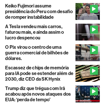
Keiko Fujimori assume
presidência do Peru com desafio
de romper instabilidade
A Tesla vendeu mais carros,
faturou mais, e ainda assim o
lucro despencou
O Pix virou o centro de uma
guerra comercial de bilhões de
dólares.
Escassez de chips de memória
para IA pode se estender além de
2030, diz CEO da SK Hynix
Trump diz que trégua com Irã
acabou após novos ataques dos
EUA: ‘perda de tempo'