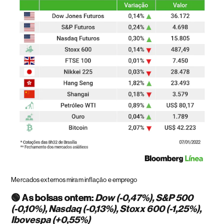
Mercados externos miram inflação e emprego
🟢
As bolsas ontem:
Dow (-0,47%), S&P 500
(-0,10%), Nasdaq (-0,13%), Stoxx 600 (-1,25%),
Ibovespa (+0,55%)