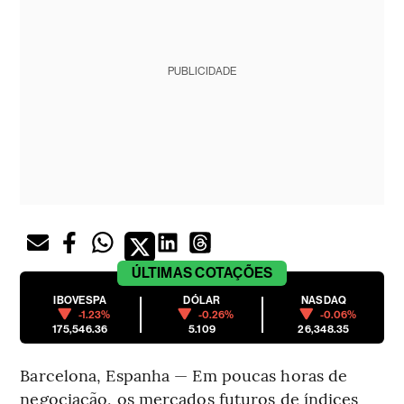
PUBLICIDADE
ÚLTIMAS
COTAÇÕES
IBOVESPA
DÓLAR
NASDAQ
-1.23%
-0.26%
-0.06%
175,546.36
5.109
26,348.35
Barcelona, Espanha — Em poucas horas de
negociação, os mercados futuros de índices