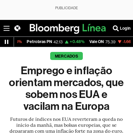
PUBLICIDADE
Login
Petrobras PN
+0.48%
Vale ON
-1.66%
Itaú PN
42.13
75.39
MERCADOS
Emprego e inflação
orientam mercados, que
sobem nos EUA e
vacilam na Europa
Futuros de índices nos EUA reverteram a queda no
início da manhã, mas bolsas europeias, que se
depararam com uma inflação forte na zona do euro,