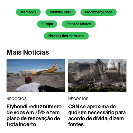
Temas deste artigo
Mercados
Últimas Brasil
Bloomberg Línea
Europa
Estados Unidos
No radar dos mercados
Mais Notícias
NEGÓCIOS
NEGÓCIOS
Flybondi reduz número
CSN se aproxima de
de voos em 75% e tem
quórum necessário para
plano de renovação de
acordo de dívida, dizem
frota incerto
fontes