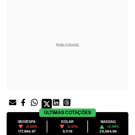
PUBLICIDADE
ÚLTIMAS
COTAÇÕES
IBOVESPA
DÓLAR
NASDAQ
-0.06%
-0.31%
+2.59%
177,894.97
5.1119
26,584.99