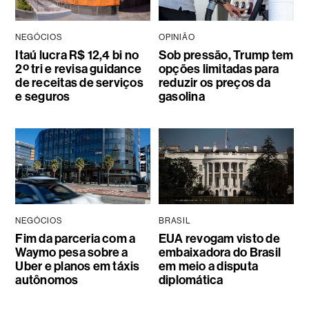
NEGÓCIOS
OPINIÃO
Itaú lucra R$ 12,4 bi no
Sob pressão, Trump tem
2º tri e revisa guidance
opções limitadas para
de receitas de serviços
reduzir os preços da
e seguros
gasolina
NEGÓCIOS
BRASIL
Fim da parceria com a
EUA revogam visto de
Waymo pesa sobre a
embaixadora do Brasil
Uber e planos em táxis
em meio a disputa
autônomos
diplomática