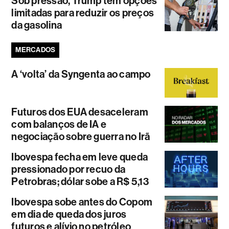
Sob pressão, Trump tem opções
limitadas para reduzir os preços
da gasolina
MERCADOS
A ‘volta’ da Syngenta ao campo
Futuros dos EUA desaceleram
com balanços de IA e
negociação sobre guerra no Irã
Ibovespa fecha em leve queda
pressionado por recuo da
Petrobras; dólar sobe a R$ 5,13
Ibovespa sobe antes do Copom
em dia de queda dos juros
futuros e alívio no petróleo