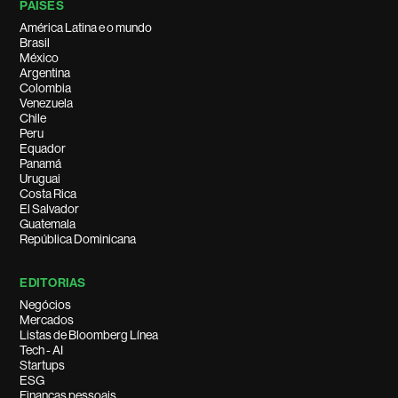
PAÍSES
América Latina e o mundo
Brasil
México
Argentina
Colombia
Venezuela
Chile
Peru
Equador
Panamá
Uruguai
Costa Rica
El Salvador
Guatemala
República Dominicana
EDITORIAS
Negócios
Mercados
Listas de Bloomberg Línea
Tech - AI
Startups
ESG
Finanças pessoais