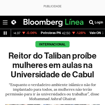
PUBLICIDADE
Login
-0.06%
Petrobras PN
-1.28%
Vale ON
+2
4.97
42.50
76.31
INTERNACIONAL
Reitor do Taliban proíbe
mulheres em aulas na
Universidade de Cabul
“Enquanto o verdadeiro ambiente islâmico não for
implantado para todos, as mulheres não terão
permissão para ir às universidades ou trabalhar”, disse
Mohammad Ashraf Ghairat