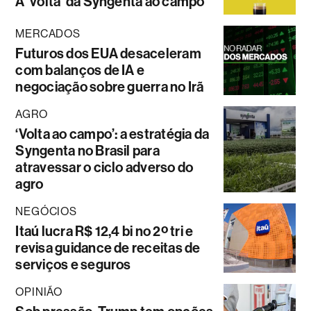
A ‘volta’ da Syngenta ao campo
MERCADOS
Futuros dos EUA desaceleram
com balanços de IA e
negociação sobre guerra no Irã
AGRO
‘Volta ao campo’: a estratégia da
Syngenta no Brasil para
atravessar o ciclo adverso do
agro
NEGÓCIOS
Itaú lucra R$ 12,4 bi no 2º tri e
revisa guidance de receitas de
serviços e seguros
OPINIÃO