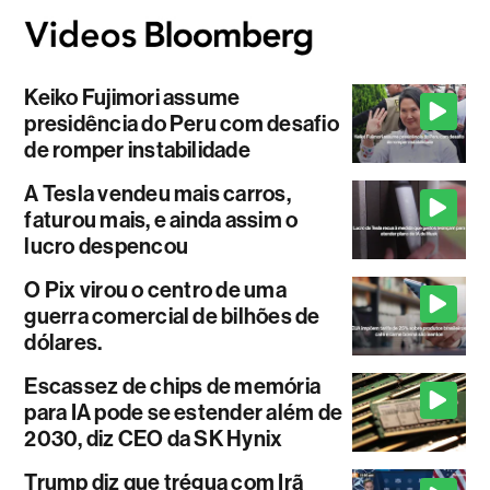
Keiko Fujimori assume
presidência do Peru com desafio
de romper instabilidade
A Tesla vendeu mais carros,
faturou mais, e ainda assim o
lucro despencou
O Pix virou o centro de uma
guerra comercial de bilhões de
dólares.
Escassez de chips de memória
para IA pode se estender além de
2030, diz CEO da SK Hynix
Trump diz que trégua com Irã