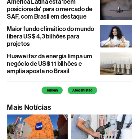
América Latina está ‘bem
posicionada' para o mercado de
SAF, com Brasil em destaque
Maior fundo climático do mundo
libera US$ 4,3 bilhões para
projetos
Huawei faz da energia limpa um
negócio de US$ 11 bilhões e
amplia aposta no Brasil
Temas deste artigo
Taliban
Afeganistão
Mais Notícias