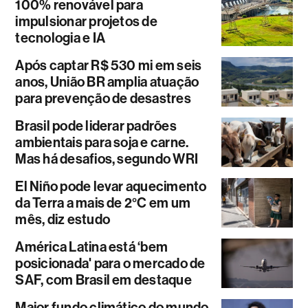
100% renovável para
impulsionar projetos de
tecnologia e IA
Após captar R$ 530 mi em seis
anos, União BR amplia atuação
para prevenção de desastres
Brasil pode liderar padrões
ambientais para soja e carne.
Mas há desafios, segundo WRI
El Niño pode levar aquecimento
da Terra a mais de 2°C em um
mês, diz estudo
América Latina está ‘bem
posicionada' para o mercado de
SAF, com Brasil em destaque
Maior fundo climático do mundo