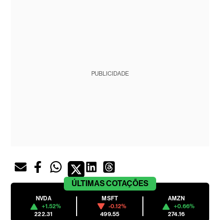
PUBLICIDADE
ÚLTIMAS
COTAÇÕES
NVDA
MSFT
AMZN
+1.52%
-0.12%
+0.66%
222.31
499.55
274.16