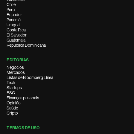
Chile
Peru
Equador
Panamá
Uruguai
Costa Rica
El Salvador
Guatemala
República Dominicana
EDITORIAS
Negócios
Mercados
Listas de Bloomberg Línea
Tech
Startups
ESG
Finanças pessoais
Opinião
Saúde
Cripto
TERMOS DE USO