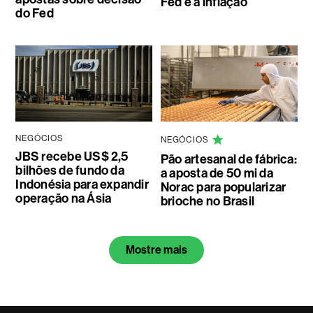
Fed e à inflação
do Fed
NEGÓCIOS
NEGÓCIOS
JBS recebe US$ 2,5
Pão artesanal de fábrica:
bilhões de fundo da
a aposta de 50 mi da
Indonésia para expandir
Norac para popularizar
operação na Ásia
brioche no Brasil
Mostre mais