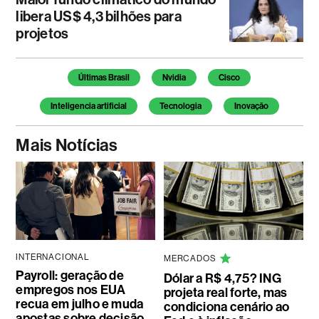
libera US$ 4,3 bilhões para
projetos
Temas deste artigo
Últimas Brasil
Nvidia
Cisco
Inteligencia artificial
Tecnologia
Inovação
Mais Notícias
INTERNACIONAL
MERCADOS
Payroll: geração de
Dólar a R$ 4,75? ING
empregos nos EUA
projeta real forte, mas
recua em julho e muda
condiciona cenário ao
apostas sobre decisão