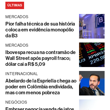
ÚLTIMAS
MERCADOS
Pior falha técnica de sua história
coloca em evidência monopólio
da B3
MERCADOS
Ibovespa recua na contramão de
Wall Street após payroll fraco;
dólar cai a R$ 5,09
INTERNACIONAL
Abelardo de la Espriella chega ao
poder em Colômbia endividada,
mas com menos pobreza
NEGÓCIOS
Embraer negocia venda de jatos