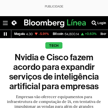
PUBLICIDADE
Login
Petrobras PN
-2.42%
Vale ON
-0.78%
Itaú PN
41.11
74.80
40
TECH
Nvidia e Cisco fazem
acordo para expandir
serviços de inteligência
artificial para empresas
Empresas vão oferecer equipamentos para
infraestrutura de computação de IA, em tentativa de
impulsionar as vendas para além de grandes