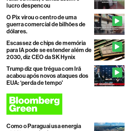
lucro despencou
O Pix virou o centro de uma
guerra comercial de bilhões de
dólares.
Escassez de chips de memória
para IA pode se estender além de
2030, diz CEO da SK Hynix
Trump diz que trégua com Irã
acabou após novos ataques dos
EUA: ‘perda de tempo'
Como o Paraguai usa energia