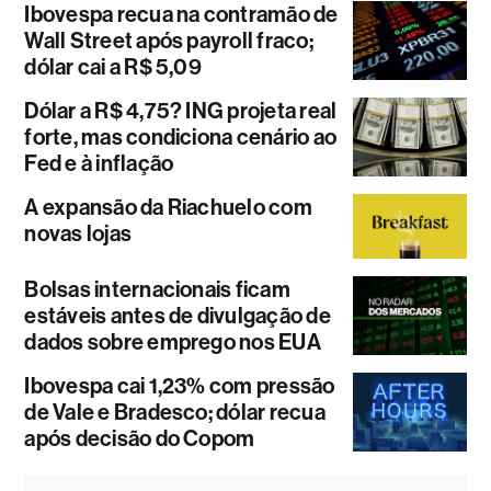
Ibovespa recua na contramão de
Wall Street após payroll fraco;
dólar cai a R$ 5,09
Dólar a R$ 4,75? ING projeta real
forte, mas condiciona cenário ao
Fed e à inflação
A expansão da Riachuelo com
novas lojas
Bolsas internacionais ficam
estáveis antes de divulgação de
dados sobre emprego nos EUA
Ibovespa cai 1,23% com pressão
de Vale e Bradesco; dólar recua
após decisão do Copom