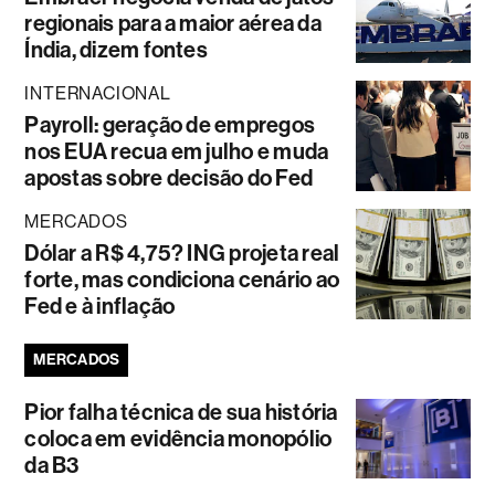
regionais para a maior aérea da
Índia, dizem fontes
INTERNACIONAL
Payroll: geração de empregos
nos EUA recua em julho e muda
apostas sobre decisão do Fed
MERCADOS
Dólar a R$ 4,75? ING projeta real
forte, mas condiciona cenário ao
Fed e à inflação
MERCADOS
Pior falha técnica de sua história
coloca em evidência monopólio
da B3