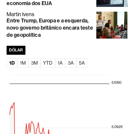
economia dos EUA
Martin Ivens
Entre Trump, Europa e a esquerda,
novo governo britânico encara teste
de geopolítica
DÓLAR
1D
1M
3M
YTD
1A
3A
5A
5.1090
5.0926