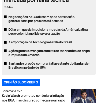
marcada por falha técnica
há 6 dias
Negociações na B3 atrasam após paralisação
generalizada por problemas técnicos
Dólar em queda impulsiona moedas da América Latina;
peso colombiano lidera valorização
A exportação de tecnologia da Fila do Brasil
Ações globais avançam com rali de fabricantes de chips
e impulso da Amazon
Santander propõe comprar fatia restante do Santander
Brasil com prêmio de 15%
El Niño ameaça América Latina, e Deutsche Bank
identifica os países mais expostos
OPINIÃO BLOOMBERG
Ibovespa sobe quase 2% e dólar cai a R$ 5,06 com alívio
Jonathan Levin
global após decisão do Fed
Kevin Warsh prometeu controlar a inflação
nos EUA, mas discurso começa a soar vazio
Ibovespa sobe em linha com exterior após queda da