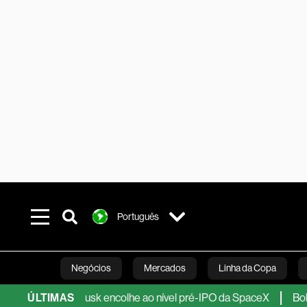
Português
Negócios
Mercados
Linha da Copa
 fortuna de Musk encolhe ao nível pré-IPO da SpaceX
ÚLTIMAS
Bolsa sob
Línea Studios
Podcasts
Inovação
Fi