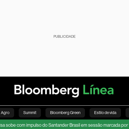
PUBLICIDADE
Agro
Summit
Bloomberg Green
Estilo de vida
e com impulso do Santander Brasil em sessão marcada por falha t
nanças pessoais
Viagens
Internacional
Brasil
S