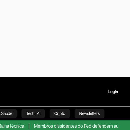
Login
Saúde
Tech - AI
Cripto
Newsletters
écnica
Membros dissidentes do Fed defendem aumento de juros
tartups
Linha Executiva
Opinião
Vídeos