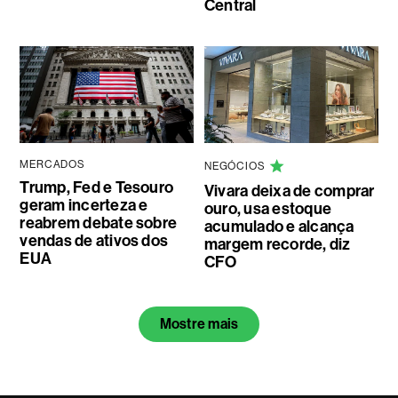
Central
MERCADOS
NEGÓCIOS
Trump, Fed e Tesouro
Vivara deixa de comprar
geram incerteza e
ouro, usa estoque
reabrem debate sobre
acumulado e alcança
vendas de ativos dos
margem recorde, diz
EUA
CFO
Mostre mais