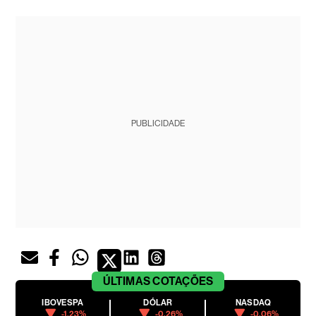
PUBLICIDADE
ÚLTIMAS
COTAÇÕES
IBOVESPA
DÓLAR
NASDAQ
-1.23%
-0.26%
-0.06%