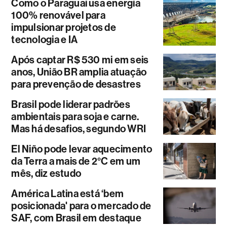
Como o Paraguai usa energia
100% renovável para
impulsionar projetos de
tecnologia e IA
Após captar R$ 530 mi em seis
anos, União BR amplia atuação
para prevenção de desastres
Brasil pode liderar padrões
ambientais para soja e carne.
Mas há desafios, segundo WRI
El Niño pode levar aquecimento
da Terra a mais de 2°C em um
mês, diz estudo
América Latina está ‘bem
posicionada' para o mercado de
SAF, com Brasil em destaque