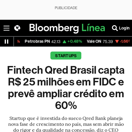
PUBLICIDADE
Login
etrobras PN
+0.48%
Vale ON
-1.66%
Itaú PN
42.13
75.39
41.
STARTUPS
Fintech Qred Brasil capta
R$ 25 milhões em FIDC e
prevê ampliar crédito em
60%
Startup que é investida do sueco Qred Bank planeja
nova fase de crescimento no país, mas sem abrir mão
do rigor e da qualidade na concessão, diz o CEO