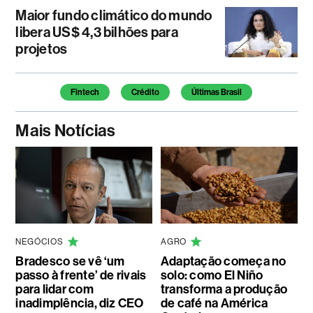
Maior fundo climático do mundo
libera US$ 4,3 bilhões para
projetos
Temas deste artigo
Fintech
Crédito
Últimas Brasil
Mais Notícias
NEGÓCIOS
AGRO
Bradesco se vê ‘um
Adaptação começa no
passo à frente’ de rivais
solo: como El Niño
para lidar com
transforma a produção
inadimplência, diz CEO
de café na América