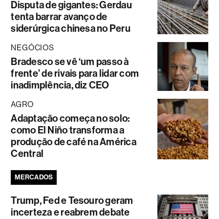
Disputa de gigantes: Gerdau
tenta barrar avanço de
siderúrgica chinesa no Peru
NEGÓCIOS
Bradesco se vê ‘um passo à
frente’ de rivais para lidar com
inadimplência, diz CEO
AGRO
Adaptação começa no solo:
como El Niño transforma a
produção de café na América
Central
MERCADOS
Trump, Fed e Tesouro geram
incerteza e reabrem debate