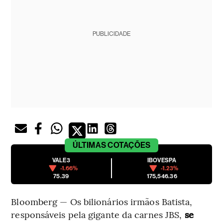
PUBLICIDADE
ÚLTIMAS
COTAÇÕES
VALE3
IBOVESPA
-1.66%
-1.23%
75.39
175,546.36
Bloomberg — Os bilionários irmãos Batista,
responsáveis pela gigante da carnes JBS,
se