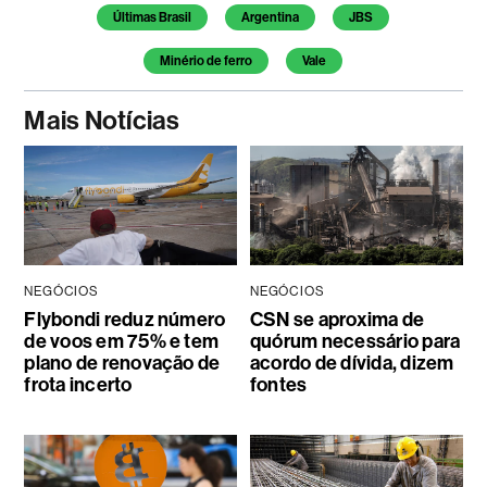
Temas deste artigo
Últimas Brasil
Argentina
JBS
Minério de ferro
Vale
Mais Notícias
NEGÓCIOS
NEGÓCIOS
Flybondi reduz número
CSN se aproxima de
de voos em 75% e tem
quórum necessário para
plano de renovação de
acordo de dívida, dizem
frota incerto
fontes