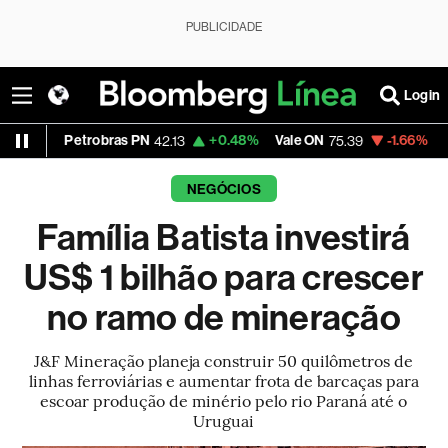
PUBLICIDADE
Login
etrobras PN
+0.48%
Vale ON
-1.66%
Itaú PN
42.13
75.39
41.
NEGÓCIOS
Família Batista investirá
US$ 1 bilhão para crescer
no ramo de mineração
J&F Mineração planeja construir 50 quilômetros de
linhas ferroviárias e aumentar frota de barcaças para
escoar produção de minério pelo rio Paraná até o
Uruguai