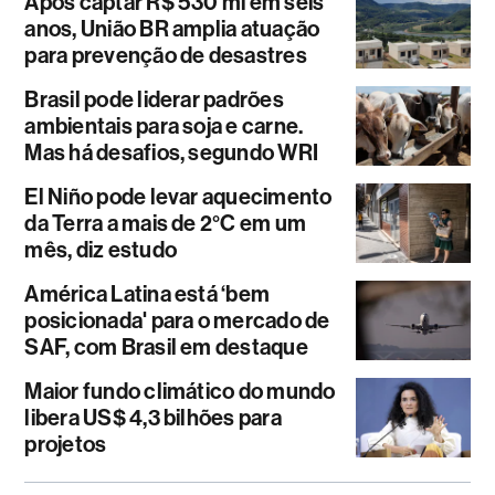
Após captar R$ 530 mi em seis
anos, União BR amplia atuação
para prevenção de desastres
Brasil pode liderar padrões
ambientais para soja e carne.
Mas há desafios, segundo WRI
El Niño pode levar aquecimento
da Terra a mais de 2°C em um
mês, diz estudo
América Latina está ‘bem
posicionada' para o mercado de
SAF, com Brasil em destaque
Maior fundo climático do mundo
libera US$ 4,3 bilhões para
projetos