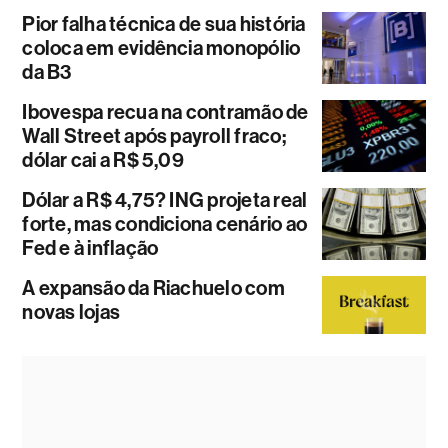
Pior falha técnica de sua história
coloca em evidência monopólio
da B3
Ibovespa recua na contramão de
Wall Street após payroll fraco;
dólar cai a R$ 5,09
Dólar a R$ 4,75? ING projeta real
forte, mas condiciona cenário ao
Fed e à inflação
A expansão da Riachuelo com
novas lojas