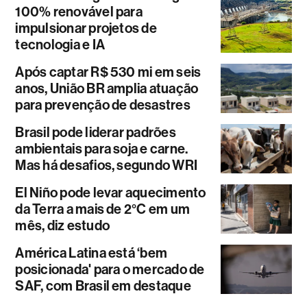
100% renovável para
impulsionar projetos de
tecnologia e IA
Após captar R$ 530 mi em seis
anos, União BR amplia atuação
para prevenção de desastres
Brasil pode liderar padrões
ambientais para soja e carne.
Mas há desafios, segundo WRI
El Niño pode levar aquecimento
da Terra a mais de 2°C em um
mês, diz estudo
América Latina está ‘bem
posicionada' para o mercado de
SAF, com Brasil em destaque