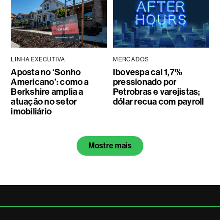
LINHA EXECUTIVA
MERCADOS
Aposta no ‘Sonho
Ibovespa cai 1,7%
Americano’: como a
pressionado por
Berkshire amplia a
Petrobras e varejistas;
atuação no setor
dólar recua com payroll
imobiliário
Mostre mais