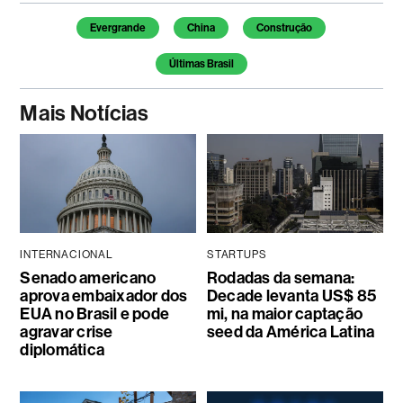
Temas deste artigo
Evergrande
China
Construção
Últimas Brasil
Mais Notícias
INTERNACIONAL
STARTUPS
Senado americano
Rodadas da semana:
aprova embaixador dos
Decade levanta US$ 85
EUA no Brasil e pode
mi, na maior captação
agravar crise
seed da América Latina
diplomática