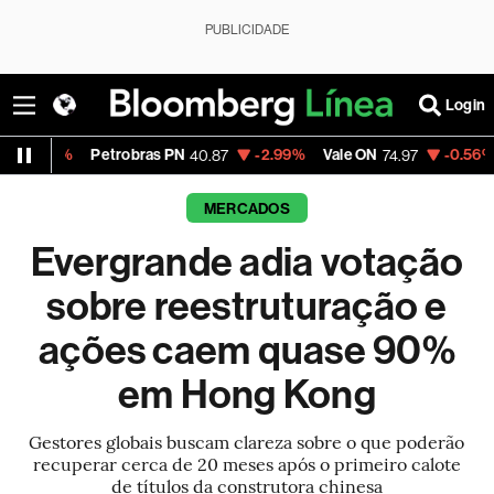
PUBLICIDADE
Login
Petrobras PN
-2.99%
Vale ON
-0.56%
Itaú PN
40.87
74.97
40.
MERCADOS
Evergrande adia votação
sobre reestruturação e
ações caem quase 90%
em Hong Kong
Gestores globais buscam clareza sobre o que poderão
recuperar cerca de 20 meses após o primeiro calote
de títulos da construtora chinesa