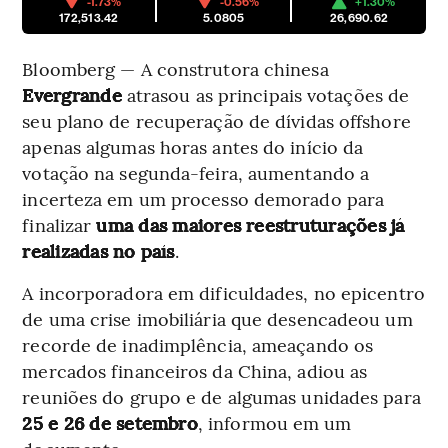
-1.73%
-0.56%
+1.30%
172,513.42
5.0805
26,690.62
Bloomberg — A construtora chinesa
Evergrande
atrasou as principais votações de
seu plano de recuperação de dívidas offshore
apenas algumas horas antes do início da
votação na segunda-feira, aumentando a
incerteza em um processo demorado para
finalizar
uma das maiores reestruturações já
realizadas no país
.
A incorporadora em dificuldades, no epicentro
de uma crise imobiliária que desencadeou um
recorde de inadimplência, ameaçando os
mercados financeiros da China, adiou as
reuniões do grupo e de algumas unidades para
25 e 26 de setembro
, informou em um