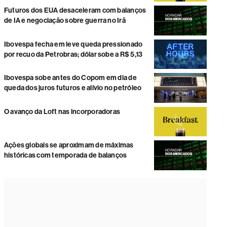
Futuros dos EUA desaceleram com balanços
de IA e negociação sobre guerra no Irã
Ibovespa fecha em leve queda pressionado
por recuo da Petrobras; dólar sobe a R$ 5,13
Ibovespa sobe antes do Copom em dia de
queda dos juros futuros e alívio no petróleo
O avanço da Loft nas incorporadoras
Ações globais se aproximam de máximas
históricas com temporada de balanços