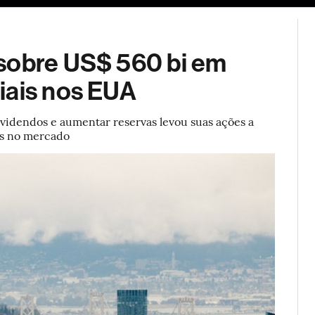
ESG
Soluções de publicidade
Bloomberg Línea
Assina
sobre US$ 560 bi em
iais nos EUA
idendos e aumentar reservas levou suas ações a
s no mercado