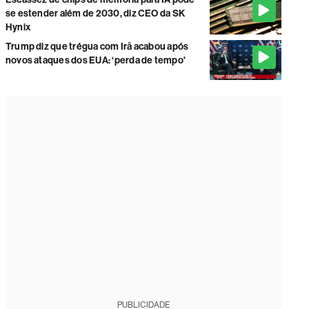
se estender além de 2030, diz CEO da SK
Hynix
Trump diz que trégua com Irã acabou após
novos ataques dos EUA: ‘perda de tempo'
PUBLICIDADE