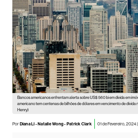
Bancos americanos enfrentam alerta sobre US$ 560 bi em dívida em imóv
americano tem centenas de bilhões de dólares em vencimento de dívida
Henry)
Por
Diana Li - Natalie Wong - Patrick Clark
01 de Fevereiro, 2024 