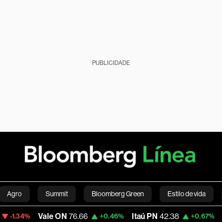
PUBLICIDADE
Agro
Summit
Bloomberg Green
Estilo de vida
Vale ON
76.66
Itaú PN
42.38
Magalu
4
+0.46%
+0.67%
nanças pessoais
Viagens
Internacional
Brasil
S