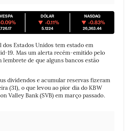
OVESPA
DÓLAR
NASDAQ
-0.09%
-0.11%
-0.83%
,726.17
5.1224
26,363.44
l dos Estados Unidos tem estado em
vid-19. Mas um alerta recém-emitido pelo
lembrete de que alguns bancos estão
us dividendos e acumular reservas fizeram
ra (31), o que levou ao pior dia do KBW
con Valley Bank (SVB) em março passado.