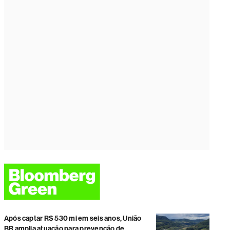
Após captar R$ 530 mi em seis anos, União
BR amplia atuação para prevenção de