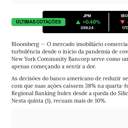
JPM
IB
+0.48%
ÚLTIMAS
COTAÇÕES
359.24
177
Bloomberg — O mercado imobiliário comercia
turbulência desde o início da pandemia de co
New York Community Bancorp serve como um 
apenas começando a sentir a dor.
As decisões do banco americano de reduzir se
com que suas ações caíssem 38% na quarta-fei
Regional Banking Index desde a queda do Sili
Nesta quinta (1), recuam mais de 10%.