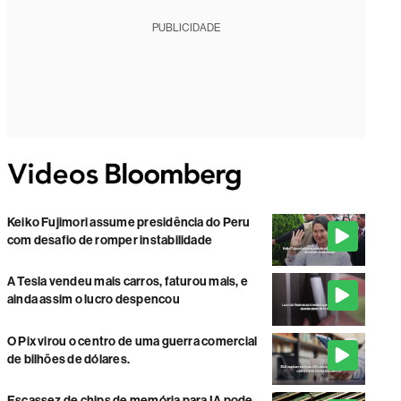
PUBLICIDADE
Keiko Fujimori assume presidência do Peru
com desafio de romper instabilidade
A Tesla vendeu mais carros, faturou mais, e
ainda assim o lucro despencou
O Pix virou o centro de uma guerra comercial
de bilhões de dólares.
Escassez de chips de memória para IA pode