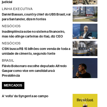
judicial
LINHA EXECUTIVA
Daniel Bassan, country chief do UBS Brasil, vai
para Santander, dizem fontes
NEGÓCIOS
Inadimplência sobe no sistema financeiro,
mas não atinge carteiras do Itaú, diz CEO
NEGÓCIOS
CSN busca R$ 15 bilhões com venda de toda a
unidade de cimento, segundo fonte
BRASIL
Flávio Bolsonaro escolhe deputado Alfredo
Gaspar como vice em candidatura à
Presidência
MERCADOS
A ‘volta’ da Syngenta ao campo