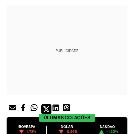
PUBLICIDADE
ÚLTIMAS
COTAÇÕES
IBOVESPA
DÓLAR
NASDAQ
-1.73%
-0.56%
+1.30%