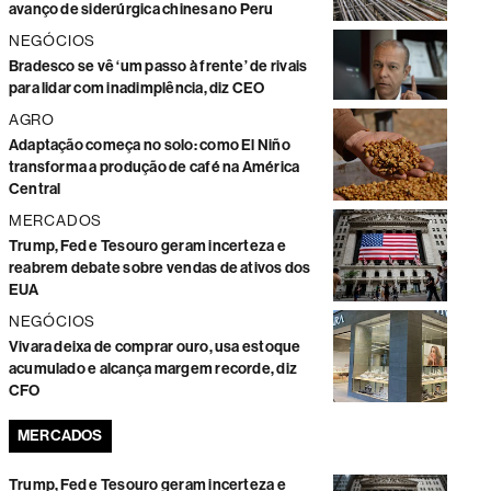
avanço de siderúrgica chinesa no Peru
NEGÓCIOS
Bradesco se vê ‘um passo à frente’ de rivais
para lidar com inadimplência, diz CEO
AGRO
Adaptação começa no solo: como El Niño
transforma a produção de café na América
Central
MERCADOS
Trump, Fed e Tesouro geram incerteza e
reabrem debate sobre vendas de ativos dos
EUA
NEGÓCIOS
Vivara deixa de comprar ouro, usa estoque
acumulado e alcança margem recorde, diz
CFO
MERCADOS
Trump, Fed e Tesouro geram incerteza e