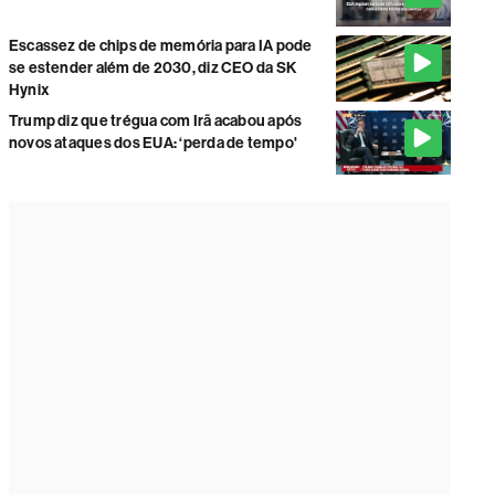
Escassez de chips de memória para IA pode
se estender além de 2030, diz CEO da SK
Hynix
Trump diz que trégua com Irã acabou após
novos ataques dos EUA: ‘perda de tempo'