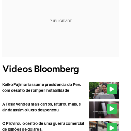
PUBLICIDADE
Keiko Fujimori assume presidência do Peru
com desafio de romper instabilidade
A Tesla vendeu mais carros, faturou mais, e
ainda assim o lucro despencou
O Pix virou o centro de uma guerra comercial
de bilhões de dólares.