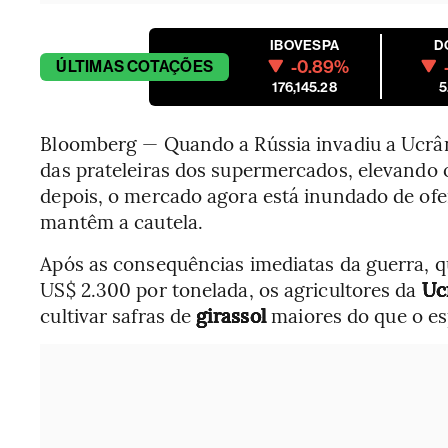
IBOVESPA
D
-0.89%
ÚLTIMAS
COTAÇÕES
176,145.28
5
Bloomberg — Quando a Rússia invadiu a Ucrâ
das prateleiras dos supermercados, elevando o
depois, o mercado agora está inundado de ofe
mantêm a cautela.
Após as consequências imediatas da guerra, q
US$ 2.300 por tonelada, os agricultores da
Uc
cultivar safras de
girassol
maiores do que o es