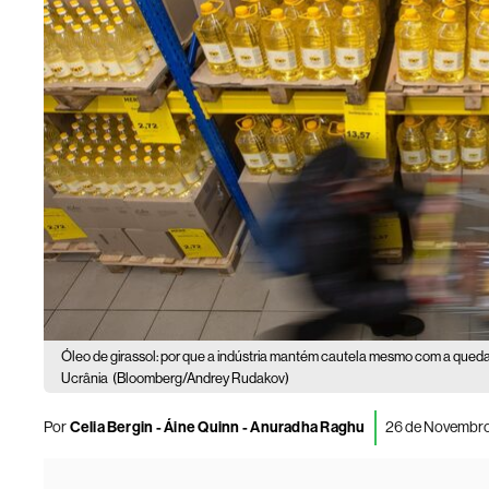
Óleo de girassol: por que a indústria mantém cautela mesmo com a queda
Ucrânia
(Bloomberg/Andrey Rudakov)
Por
Celia Bergin - Áine Quinn - Anuradha Raghu
26 de Novembro,