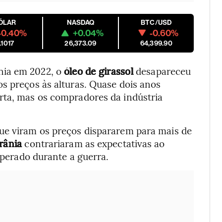
ÓLAR
NASDAQ
BTC/USD
-0.40%
+0.04%
-0.60%
.1017
26,373.09
64,399.90
nia em 2022, o
óleo de girassol
desapareceu
s preços às alturas. Quase dois anos
rta, mas os compradores da indústria
ue viram os preços dispararem para mais de
rânia
contrariaram as expectativas ao
perado durante a guerra.