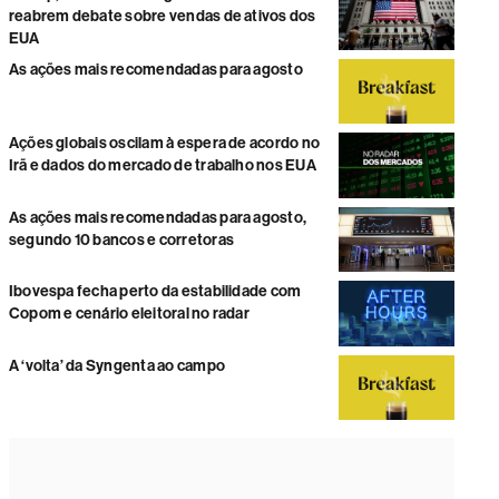
reabrem debate sobre vendas de ativos dos
EUA
As ações mais recomendadas para agosto
Ações globais oscilam à espera de acordo no
Irã e dados do mercado de trabalho nos EUA
As ações mais recomendadas para agosto,
segundo 10 bancos e corretoras
Ibovespa fecha perto da estabilidade com
Copom e cenário eleitoral no radar
A ‘volta’ da Syngenta ao campo