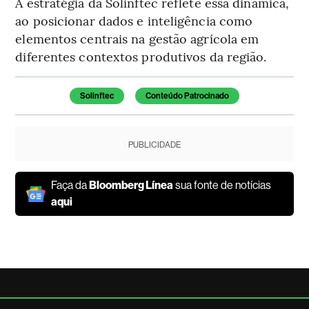
A estratégia da Solinftec reflete essa dinâmica,
ao posicionar dados e inteligência como
elementos centrais na gestão agrícola em
diferentes contextos produtivos da região.
Temas deste artigo
Solinftec
Conteúdo Patrocinado
PUBLICIDADE
Faça da
Bloomberg Línea
sua fonte de notícias
aqui