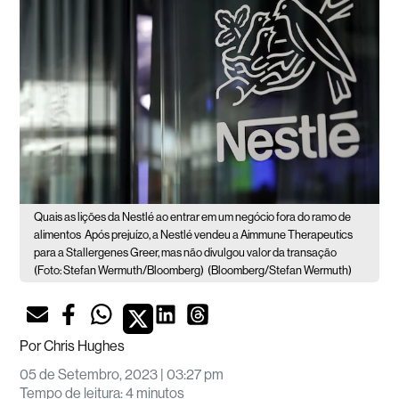
Quais as lições da Nestlé ao entrar em um negócio fora do ramo de
alimentos
Após prejuízo, a Nestlé vendeu a Aimmune Therapeutics
para a Stallergenes Greer, mas não divulgou valor da transação
(Foto: Stefan Wermuth/Bloomberg)
(Bloomberg/Stefan Wermuth)
Por
Chris Hughes
05 de Setembro, 2023 | 03:27 pm
Tempo de leitura
:
4 minutos