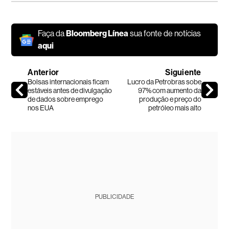
Faça da
Bloomberg Línea
sua fonte de notícias
aqui
Anterior
Siguiente
Bolsas internacionais ficam
Lucro da Petrobras sobe
estáveis antes de divulgação
97% com aumento da
de dados sobre emprego
produção e preço do
nos EUA
petróleo mais alto
PUBLICIDADE