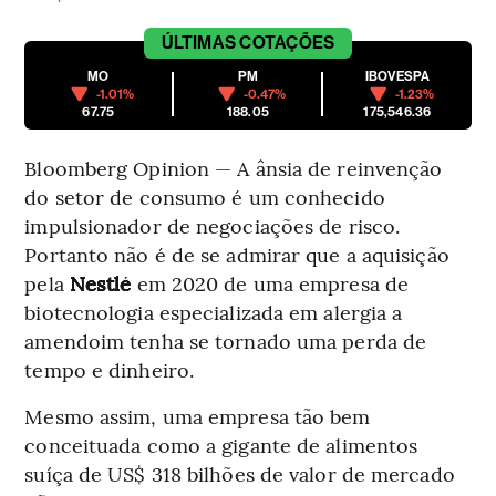
ÚLTIMAS
COTAÇÕES
MO
PM
IBOVESPA
-1.01%
-0.47%
-1.23%
67.75
188.05
175,546.36
Bloomberg Opinion — A ânsia de reinvenção
do setor de consumo é um conhecido
impulsionador de negociações de risco.
Portanto não é de se admirar que a aquisição
pela
Nestlé
em 2020 de uma empresa de
biotecnologia especializada em alergia a
amendoim tenha se tornado uma perda de
tempo e dinheiro.
Mesmo assim, uma empresa tão bem
conceituada como a gigante de alimentos
suíça de US$ 318 bilhões de valor de mercado