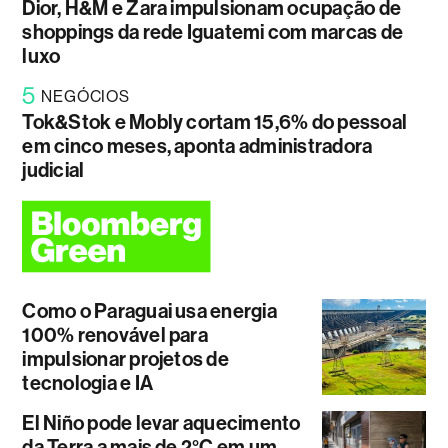
Dior, H&M e Zara impulsionam ocupação de
shoppings da rede Iguatemi com marcas de
luxo
5
NEGÓCIOS
Tok&Stok e Mobly cortam 15,6% do pessoal
em cinco meses, aponta administradora
judicial
Como o Paraguai usa energia
100% renovável para
impulsionar projetos de
tecnologia e IA
El Niño pode levar aquecimento
da Terra a mais de 2°C em um