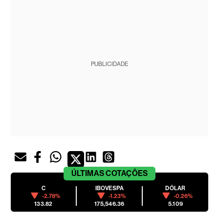
PUBLICIDADE
ÚLTIMAS
COTAÇÕES
C
IBOVESPA
DÓLAR
-2.78%
-1.23%
-0.26%
133.82
175,546.36
5.109