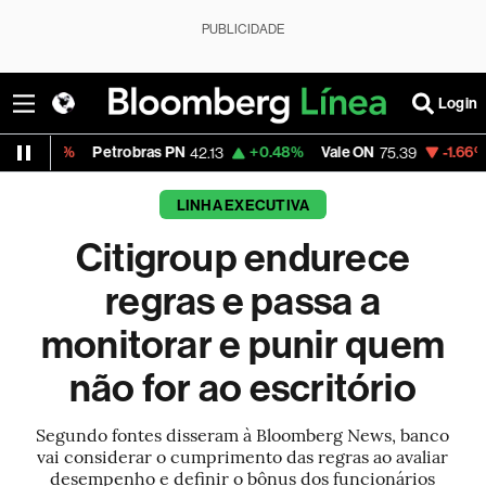
PUBLICIDADE
Login
Petrobras PN
+0.48%
Vale ON
-1.66%
Itaú PN
42.13
75.39
41
LINHA EXECUTIVA
Citigroup endurece
regras e passa a
monitorar e punir quem
não for ao escritório
Segundo fontes disseram à Bloomberg News, banco
vai considerar o cumprimento das regras ao avaliar
desempenho e definir o bônus dos funcionários