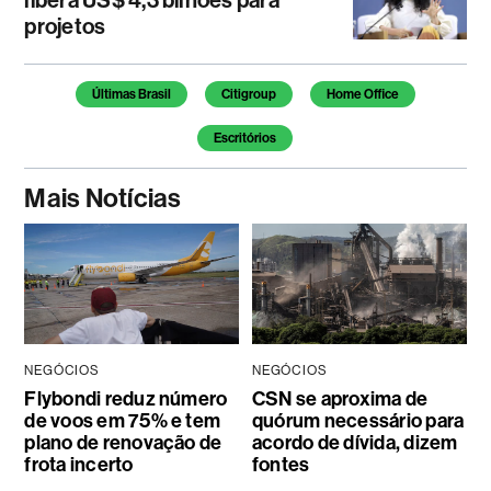
libera US$ 4,3 bilhões para
projetos
Temas deste artigo
Últimas Brasil
Citigroup
Home Office
Escritórios
Mais Notícias
NEGÓCIOS
NEGÓCIOS
Flybondi reduz número
CSN se aproxima de
de voos em 75% e tem
quórum necessário para
plano de renovação de
acordo de dívida, dizem
frota incerto
fontes