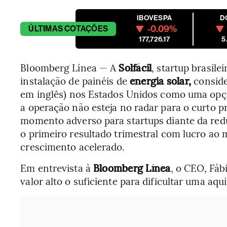
IBOVESPA
D
-0.09%
ÚLTIMAS
COTAÇÕES
177,726.17
5
Bloomberg Línea — A
Solfácil
, startup brasil
instalação de painéis de
energia solar,
consider
em inglês)
nos Estados Unidos como uma opção
a operação não esteja no radar para o curto p
momento adverso para startups diante da reduç
o primeiro resultado trimestral com lucro 
crescimento acelerado.
Em entrevista à
Bloomberg Línea
, o CEO, Fáb
valor alto o suficiente para dificultar uma aq