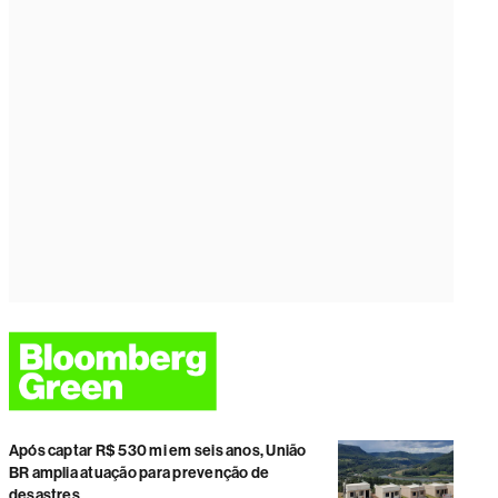
Após captar R$ 530 mi em seis anos, União
BR amplia atuação para prevenção de
desastres