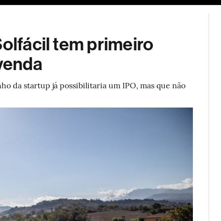
ESG
Soluções de publicidade
Bloomberg Línea
Assina
olfácil tem primeiro
 venda
o da startup já possibilitaria um IPO, mas que não