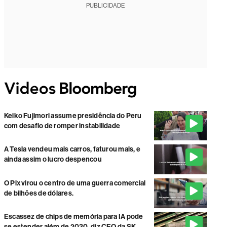
PUBLICIDADE
Keiko Fujimori assume presidência do Peru
com desafio de romper instabilidade
A Tesla vendeu mais carros, faturou mais, e
ainda assim o lucro despencou
O Pix virou o centro de uma guerra comercial
de bilhões de dólares.
Escassez de chips de memória para IA pode
se estender além de 2030, diz CEO da SK