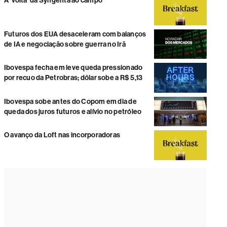
A ‘volta’ da Syngenta ao campo
Futuros dos EUA desaceleram com balanços
de IA e negociação sobre guerra no Irã
Ibovespa fecha em leve queda pressionado
por recuo da Petrobras; dólar sobe a R$ 5,13
Ibovespa sobe antes do Copom em dia de
queda dos juros futuros e alívio no petróleo
O avanço da Loft nas incorporadoras