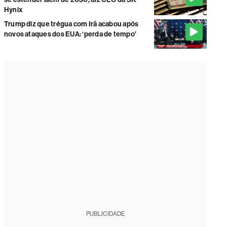
Hynix
Trump diz que trégua com Irã acabou após
novos ataques dos EUA: ‘perda de tempo'
PUBLICIDADE