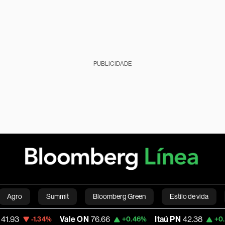
PUBLICIDADE
Agro
Summit
Bloomberg Green
Estilo de vida
Vale ON
76.66
Itaú PN
42.38
Ma
-1.34%
+0.46%
+0.67%
nanças pessoais
Viagens
Internacional
Brasil
S