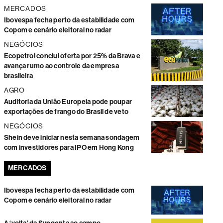
MERCADOS
Ibovespa fecha perto da estabilidade com
Copom e cenário eleitoral no radar
NEGÓCIOS
Ecopetrol conclui oferta por 25% da Brava e
avança rumo ao controle da empresa
brasileira
AGRO
Auditoria da União Europeia pode poupar
exportações de frango do Brasil de veto
NEGÓCIOS
Shein deve iniciar nesta semana sondagem
com investidores para IPO em Hong Kong
MERCADOS
Ibovespa fecha perto da estabilidade com
Copom e cenário eleitoral no radar