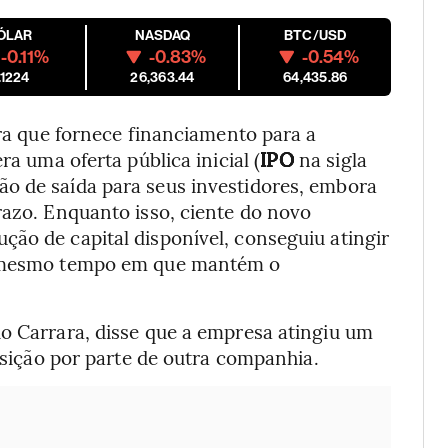
ÓLAR
NASDAQ
BTC/USD
-0.11%
-0.83%
-0.54%
.1224
26,363.44
64,435.86
eira que fornece financiamento para a
a uma oferta pública inicial (
IPO
na sigla
 de saída para seus investidores, embora
razo. Enquanto isso, ciente do novo
ão de capital disponível, conseguiu atingir
ao mesmo tempo em que mantém o
io Carrara, disse que a empresa atingiu um
uisição por parte de outra companhia.