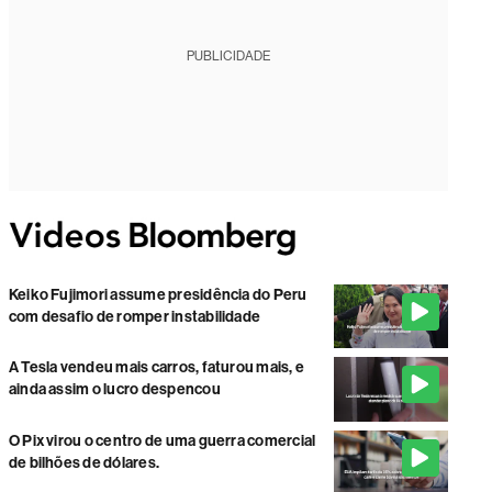
PUBLICIDADE
Keiko Fujimori assume presidência do Peru
com desafio de romper instabilidade
A Tesla vendeu mais carros, faturou mais, e
ainda assim o lucro despencou
O Pix virou o centro de uma guerra comercial
de bilhões de dólares.