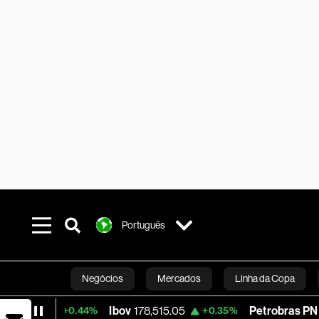
Português
Negócios
Mercados
Linha da Copa
Ibov
178,515.05
Petrobras PN
42.29
+0.44%
+0.35%
Línea Studios
Podcasts
Inovação
Fi