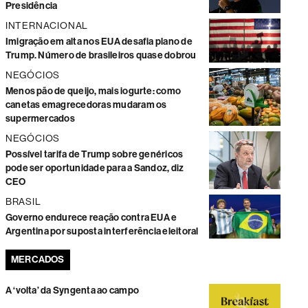
Presidência
INTERNACIONAL
Imigração em alta nos EUA desafia plano de
Trump. Número de brasileiros quase dobrou
NEGÓCIOS
Menos pão de queijo, mais iogurte: como
canetas emagrecedoras mudaram os
supermercados
NEGÓCIOS
Possível tarifa de Trump sobre genéricos
pode ser oportunidade para a Sandoz, diz
CEO
BRASIL
Governo endurece reação contra EUA e
Argentina por suposta interferência eleitoral
MERCADOS
A ‘volta’ da Syngenta ao campo