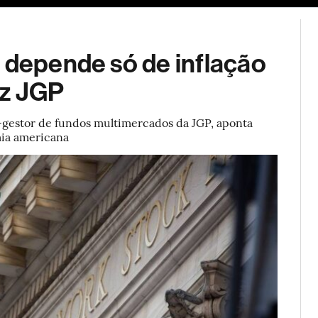
ESG
Soluções de publicidade
Bloomberg Línea
Assina
 depende só de inflação
iz JGP
-gestor de fundos multimercados da JGP, aponta
mia americana