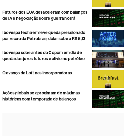
Futuros dos EUA desaceleram com balanços
de IA e negociação sobre guerra no Irã
Ibovespa fecha em leve queda pressionado
por recuo da Petrobras; dólar sobe a R$ 5,13
Ibovespa sobe antes do Copom em dia de
queda dos juros futuros e alívio no petróleo
O avanço da Loft nas incorporadoras
Ações globais se aproximam de máximas
históricas com temporada de balanços