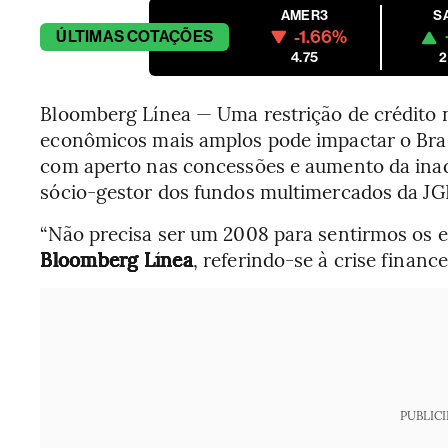
AMER3
S
-1.66%
ÚLTIMAS
COTAÇÕES
4.75
2
Bloomberg Línea — Uma restrição de crédito n
econômicos mais amplos pode impactar o Brasi
com aperto nas concessões e aumento da inad
sócio-gestor dos fundos multimercados da JG
“Não precisa ser um 2008 para sentirmos os efe
Bloomberg Línea
, referindo-se à crise financ
PUBLIC