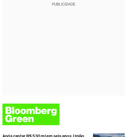
PUBLICIDADE
Após captar R$ 530 mi em seis anos, União