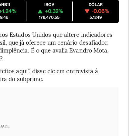
ANB11
IBOV
DÓLAR
+1.24%
+0.32%
-0.06%
9.46
178,470.55
5.1249
os Estados Unidos que altere indicadores
l, que já oferece um cenário desafiador,
implência. É o que avalia Evandro Mota,
P.
itos aqui”, disse ele em entrevista à
eira do subprime.
IDADE