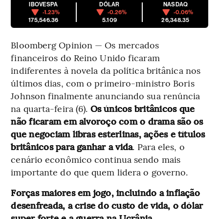
IBOVESPA
DÓLAR
NASDAQ
-1.23%
-0.26%
-0.06%
175,546.36
5.109
26,348.35
Bloomberg Opinion — Os mercados
financeiros do Reino Unido ficaram
indiferentes à novela da política britânica nos
últimos dias, com o primeiro-ministro Boris
Johnson finalmente anunciando sua renúncia
na quarta-feira (6).
Os únicos britânicos que
não ficaram em alvoroço com o drama são os
que negociam libras esterlinas, ações e títulos
britânicos para ganhar a vida
. Para eles, o
cenário econômico continua sendo mais
importante do que quem lidera o governo.
Forças maiores em jogo, incluindo a inflação
desenfreada, a crise do custo de vida, o dólar
super forte e a guerra na Ucrânia,