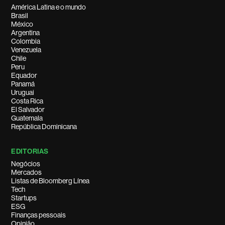
América Latina e o mundo
Brasil
México
Argentina
Colombia
Venezuela
Chile
Peru
Equador
Panamá
Uruguai
Costa Rica
El Salvador
Guatemala
República Dominicana
EDITORIAS
Negócios
Mercados
Listas de Bloomberg Línea
Tech
Startups
ESG
Finanças pessoais
Opinião