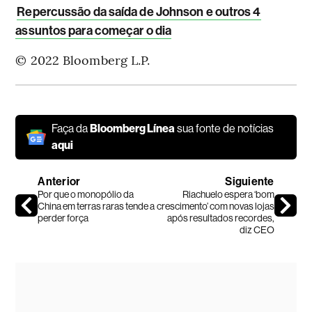
Repercussão da saída de Johnson e outros 4
assuntos para começar o dia
© 2022 Bloomberg L.P.
Faça da
Bloomberg Línea
sua fonte de notícias
aqui
Anterior
Siguiente
Por que o monopólio da
Riachuelo espera ‘bom
China em terras raras tende a
crescimento’ com novas lojas
perder força
após resultados recordes,
diz CEO