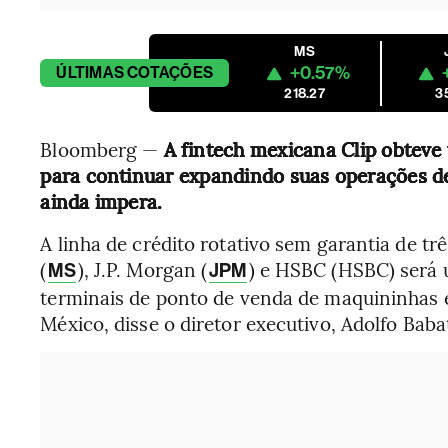
MS
+0.57%
ÚLTIMAS
COTAÇÕES
218.27
3
Bloomberg —
A fintech mexicana Clip obteve
para continuar expandindo suas operações d
ainda impera.
A linha de crédito rotativo sem garantia de t
(
), J.P. Morgan (
) e HSBC (HSBC) será 
MS
JPM
terminais de ponto de venda de maquininhas 
México, disse o diretor executivo, Adolfo Baba