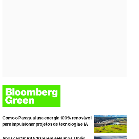
Como o Paraguai usa energia 100% renovável
para impulsionar projetos de tecnologia e IA
Após captar R$ 530 mi em seis anos, União