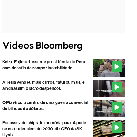
Keiko Fujimori assume presidência do Peru
com desafio de romper instabilidade
A Tesla vendeu mais carros, faturou mais, e
ainda assim o lucro despencou
O Pix virou o centro de uma guerra comercial
de bilhões de dólares.
Escassez de chips de memória para IA pode
se estender além de 2030, diz CEO da SK
Hynix