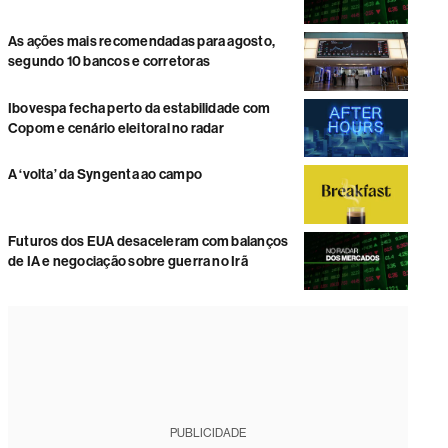
As ações mais recomendadas para agosto,
segundo 10 bancos e corretoras
Ibovespa fecha perto da estabilidade com
Copom e cenário eleitoral no radar
A ‘volta’ da Syngenta ao campo
Futuros dos EUA desaceleram com balanços
de IA e negociação sobre guerra no Irã
PUBLICIDADE