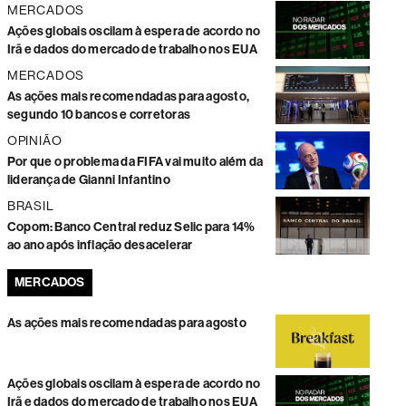
MERCADOS
Ações globais oscilam à espera de acordo no
Irã e dados do mercado de trabalho nos EUA
MERCADOS
As ações mais recomendadas para agosto,
segundo 10 bancos e corretoras
OPINIÃO
Por que o problema da FIFA vai muito além da
liderança de Gianni Infantino
BRASIL
Copom: Banco Central reduz Selic para 14%
ao ano após inflação desacelerar
MERCADOS
As ações mais recomendadas para agosto
Ações globais oscilam à espera de acordo no
Irã e dados do mercado de trabalho nos EUA