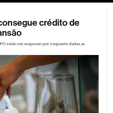
ESG
Soluções de publicidade
Bloomberg Línea
Assina
, consegue crédito de
ansão
 IPO estão em suspenso por enquanto dadas as