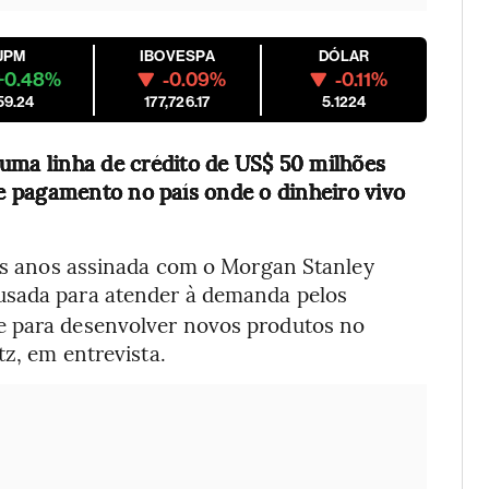
JPM
IBOVESPA
DÓLAR
+0.48%
-0.09%
-0.11%
59.24
177,726.17
5.1224
 uma linha de crédito de US$ 50 milhões
e pagamento no país onde o dinheiro vivo
rês anos assinada com o Morgan Stanley
usada para atender à demanda pelos
e para desenvolver novos produtos no
tz, em entrevista.