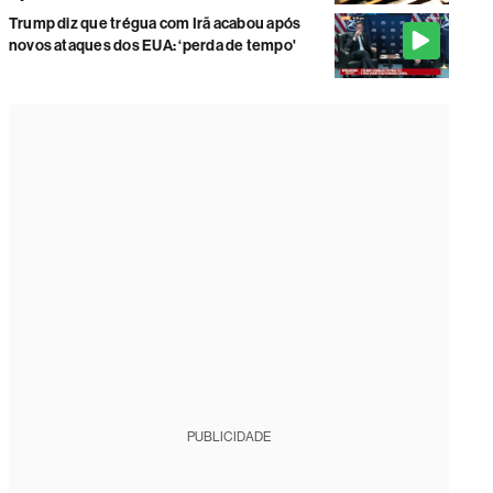
Trump diz que trégua com Irã acabou após
novos ataques dos EUA: ‘perda de tempo'
PUBLICIDADE