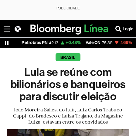
PUBLICIDADE
Login
Petrobras PN
+0.48%
Vale ON
-1.66%
Itaú PN
42.13
75.39
41
BRASIL
Lula se reúne com
bilionários e banqueiros
para discutir eleição
João Moreira Salles, do Itaú, Luiz Carlos Trabuco
Cappi, do Bradesco e Luiza Trajano, da Magazine
Luiza, estavam entre os convidados