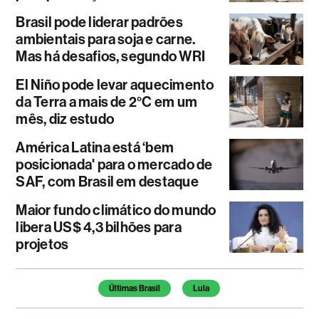
Brasil pode liderar padrões
ambientais para soja e carne.
Mas há desafios, segundo WRI
El Niño pode levar aquecimento
da Terra a mais de 2°C em um
mês, diz estudo
América Latina está ‘bem
posicionada' para o mercado de
SAF, com Brasil em destaque
Maior fundo climático do mundo
libera US$ 4,3 bilhões para
projetos
Temas deste artigo
Últimas Brasil
Lula