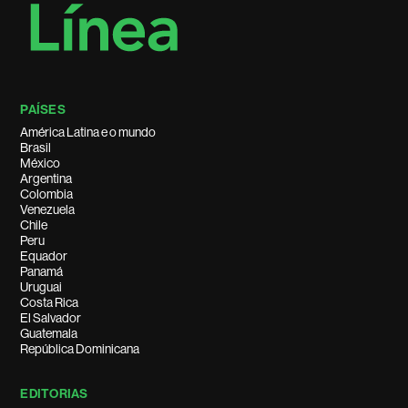
PAÍSES
América Latina e o mundo
Brasil
México
Argentina
Colombia
Venezuela
Chile
Peru
Equador
Panamá
Uruguai
Costa Rica
El Salvador
Guatemala
República Dominicana
EDITORIAS