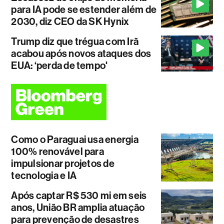
para IA pode se estender além de
2030, diz CEO da SK Hynix
Trump diz que trégua com Irã
acabou após novos ataques dos
EUA: ‘perda de tempo'
Como o Paraguai usa energia
100% renovável para
impulsionar projetos de
tecnologia e IA
Após captar R$ 530 mi em seis
anos, União BR amplia atuação
para prevenção de desastres