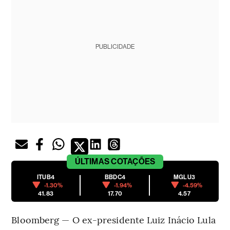
PUBLICIDADE
ÚLTIMAS
COTAÇÕES
ITUB4
BBDC4
MGLU3
-1.30%
-1.94%
-4.59%
41.83
17.70
4.57
Bloomberg — O ex-presidente Luiz Inácio Lula