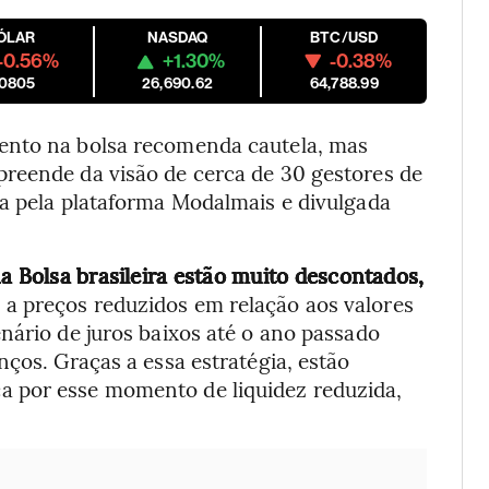
ÓLAR
NASDAQ
BTC/USD
-0.56%
+1.30%
-0.38%
.0805
26,690.62
64,788.99
ento na bolsa recomenda cautela, mas
reende da visão de cerca de 30 gestores de
da pela plataforma Modalmais e divulgada
a Bolsa brasileira estão muito descontados,
a preços reduzidos em relação aos valores
nário de juros baixos até o ano passado
nços. Graças a essa estratégia, estão
 por esse momento de liquidez reduzida,
.