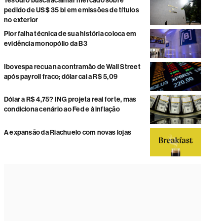
Tesouro busca acalmar mercado sobre
pedido de US$ 35 bi em emissões de títulos
no exterior
Pior falha técnica de sua história coloca em
evidência monopólio da B3
Ibovespa recua na contramão de Wall Street
após payroll fraco; dólar cai a R$ 5,09
Dólar a R$ 4,75? ING projeta real forte, mas
condiciona cenário ao Fed e à inflação
A expansão da Riachuelo com novas lojas