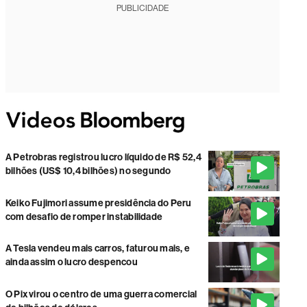
PUBLICIDADE
A Petrobras registrou lucro líquido de R$ 52,4
bilhões (US$ 10,4 bilhões) no segundo
Keiko Fujimori assume presidência do Peru
com desafio de romper instabilidade
A Tesla vendeu mais carros, faturou mais, e
ainda assim o lucro despencou
O Pix virou o centro de uma guerra comercial