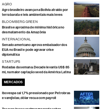
AGRO
Agro brasileiro avança na Bolívia atraído por
terra barata e leis ambientais mais leves
BLOOMBERG GREEN
Brasil se aproxima de mínima histórica no
desmatamento da Amazônia
INTERNACIONAL
Senado americano aprova embaixador dos
EUA no Brasil e pode agravar crise
diplomática
STARTUPS
Rodadas da semana: Decade levanta US$ 85
mi, na maior captação seed da América Latina
MERCADOS
Ibovespa cai 1,7% pressionado por Petrobras
e varejistas; dólar recua com payroll