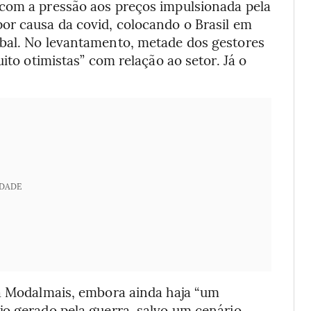
 com a pressão aos preços impulsionada pela
or causa da covid, colocando o Brasil em
obal. No levantamento, metade dos gestores
ito otimistas” com relação ao setor. Já o
IDADE
da Modalmais, embora ainda haja “um
jo gerado pela guerra, salvo um cenário