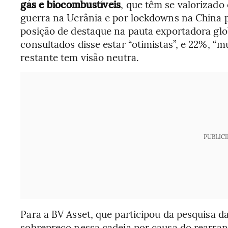
gás e biocombustíveis
, que têm se valorizado
guerra na Ucrânia e por lockdowns na China p
posição de destaque na pauta exportadora gl
consultados disse estar “otimistas”, e 22%, “mu
restante tem visão neutra.
PUBLIC
Para a BV Asset, que participou da pesquisa 
sobrepreço nessa cadeia por causa do rearran