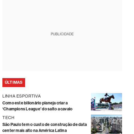
PUBLICIDADE
ÚLTIMAS
LINHA ESPORTIVA
Como este bilionário planeja criar a
‘Champions League’ do salto a cavalo
TECH
São Paulo tem o custo de construção de data
center mais alto na América Latina