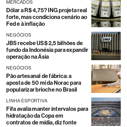
MERCADOS
Dólar a R$ 4,75? ING projeta real
forte, mas condiciona cenário ao
Fed e à inflação
NEGÓCIOS
JBS recebe US$ 2,5 bilhões de
fundo da Indonésia para expandir
operação na Ásia
NEGÓCIOS
Pão artesanal de fábrica: a
aposta de 50 mi da Norac para
popularizar brioche no Brasil
LINHA ESPORTIVA
Fifa avalia manter intervalos para
hidratação da Copa em
contratos de mídia, diz fonte