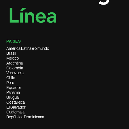
PAÍSES
América Latina e o mundo
Brasil
México
Argentina
Colombia
Venezuela
Chile
Peru
Equador
Panamá
Uruguai
Costa Rica
El Salvador
Guatemala
República Dominicana