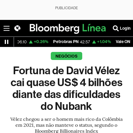
PUBLICIDADE
Login
+0.26%
Petrobras PN
+1.04%
Vale ON
+0
6.10
42.57
76.01
NEGÓCIOS
Fortuna de David Vélez
cai quase US$ 4 bilhões
diante das dificuldades
do Nubank
Vélez chegou a ser o homem mais rico da Colômbia
em 2021, mas não manteve o status, segundo o
Bloomberg Billionaires Index