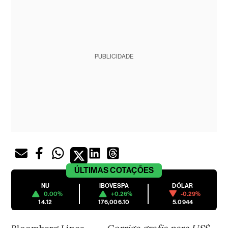
PUBLICIDADE
ÚLTIMAS
COTAÇÕES
NU
IBOVESPA
DÓLAR
0.00%
+0.26%
-0.29%
14.12
176,006.10
5.0944
Bloomberg Línea —
--Corrige grafia para US$