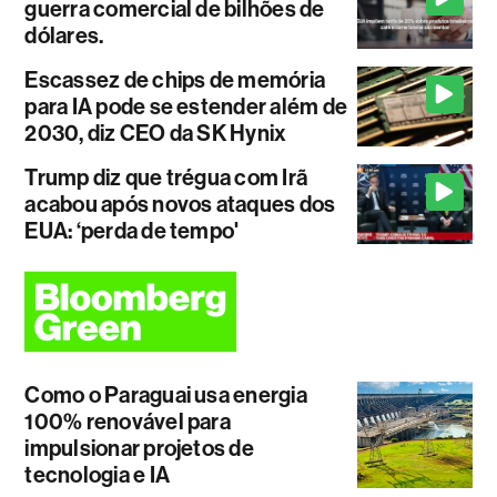
guerra comercial de bilhões de
dólares.
Escassez de chips de memória
para IA pode se estender além de
2030, diz CEO da SK Hynix
Trump diz que trégua com Irã
acabou após novos ataques dos
EUA: ‘perda de tempo'
Como o Paraguai usa energia
100% renovável para
impulsionar projetos de
tecnologia e IA