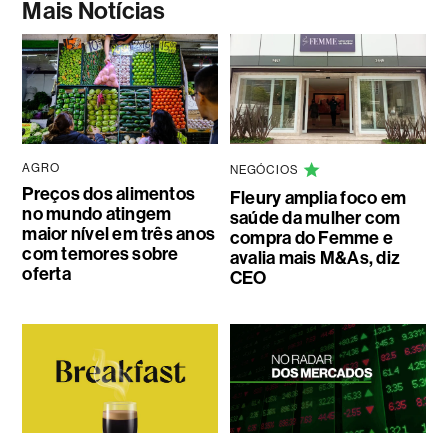
Mais Notícias
AGRO
NEGÓCIOS
Preços dos alimentos
Fleury amplia foco em
no mundo atingem
saúde da mulher com
maior nível em três anos
compra do Femme e
com temores sobre
avalia mais M&As, diz
oferta
CEO