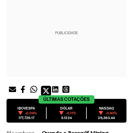
PUBLICIDADE
ÚLTIMAS
COTAÇÕES
IBOVESPA
DÓLAR
NASDAQ
-0.09%
-0.11%
-0.83%
177,726.17
5.1224
26,363.44
Bloomberg —
Quando a Beowulf Mining