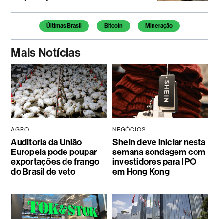
Temas deste artigo
Últimas Brasil
Bitcoin
Mineração
Mais Notícias
AGRO
NEGÓCIOS
Auditoria da União
Shein deve iniciar nesta
Europeia pode poupar
semana sondagem com
exportações de frango
investidores para IPO
do Brasil de veto
em Hong Kong