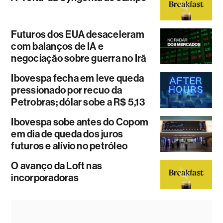
Futuros dos EUA desaceleram
com balanços de IA e
negociação sobre guerra no Irã
Ibovespa fecha em leve queda
pressionado por recuo da
Petrobras; dólar sobe a R$ 5,13
Ibovespa sobe antes do Copom
em dia de queda dos juros
futuros e alívio no petróleo
O avanço da Loft nas
incorporadoras