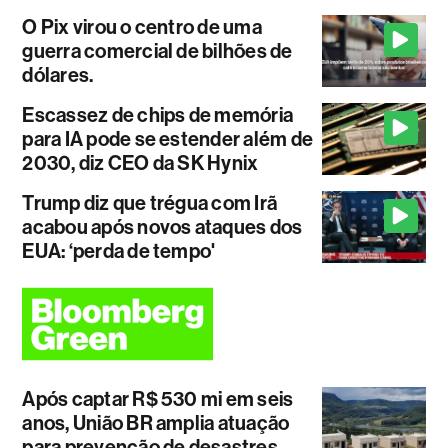
O Pix virou o centro de uma
guerra comercial de bilhões de
dólares.
Escassez de chips de memória
para IA pode se estender além de
2030, diz CEO da SK Hynix
Trump diz que trégua com Irã
acabou após novos ataques dos
EUA: ‘perda de tempo'
Após captar R$ 530 mi em seis
anos, União BR amplia atuação
para prevenção de desastres