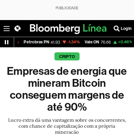
PUBLICIDADE
Login
Petrobras PN
-1.34%
Vale ON
+0.46%
Itaú PN
41.93
76.66
42
CRIPTO
Empresas de energia que
mineram Bitcoin
conseguem margens de
até 90%
Lucro extra dá uma vantagem sobre os concorrentes,
com chance de capitalização com a própria
mineração