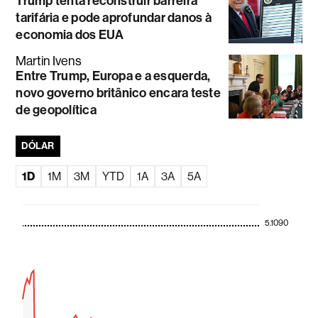
Trump tenta reconstruir barreira
tarifária e pode aprofundar danos à
economia dos EUA
Martin Ivens
Entre Trump, Europa e a esquerda,
novo governo britânico encara teste
de geopolítica
DÓLAR
1D
1M
3M
YTD
1A
3A
5A
5.1090