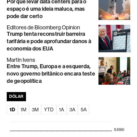
Por que levar data centers para o
espaço é uma ideia maluca, mas
pode dar certo
Editores de Bloomberg Opinion
Trump tenta reconstruir barreira
tarifária e pode aprofundar danos à
economia dos EUA
Martin Ivens
Entre Trump, Europa e a esquerda,
novo governo britânico encara teste
de geopolítica
DÓLAR
1D
1M
3M
YTD
1A
3A
5A
5.1090