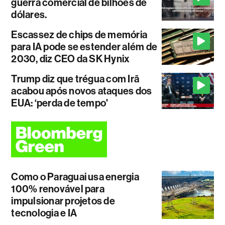
guerra comercial de bilhões de
dólares.
Escassez de chips de memória
para IA pode se estender além de
2030, diz CEO da SK Hynix
Trump diz que trégua com Irã
acabou após novos ataques dos
EUA: ‘perda de tempo'
Como o Paraguai usa energia
100% renovável para
impulsionar projetos de
tecnologia e IA