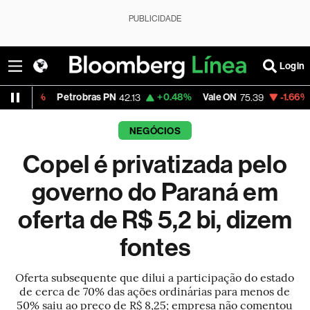
PUBLICIDADE
Login
Petrobras PN
+0.48%
Vale ON
-1.66%
Itaú PN
42.13
75.39
4
NEGÓCIOS
Copel é privatizada pelo
governo do Paraná em
oferta de R$ 5,2 bi, dizem
fontes
Oferta subsequente que dilui a participação do estado
de cerca de 70% das ações ordinárias para menos de
50% saiu ao preço de R$ 8,25; empresa não comentou