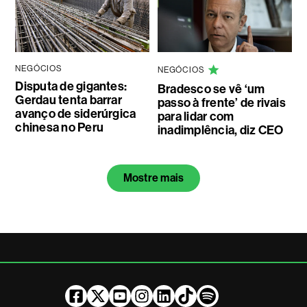
NEGÓCIOS
NEGÓCIOS
Disputa de gigantes:
Bradesco se vê ‘um
Gerdau tenta barrar
passo à frente’ de rivais
avanço de siderúrgica
para lidar com
chinesa no Peru
inadimplência, diz CEO
Mostre mais