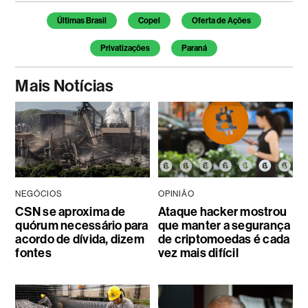
Temas deste artigo
Últimas Brasil
Copel
Oferta de Ações
Privatizações
Paraná
Mais Notícias
NEGÓCIOS
OPINIÃO
CSN se aproxima de
Ataque hacker mostrou
quórum necessário para
que manter a segurança
acordo de dívida, dizem
de criptomoedas é cada
fontes
vez mais difícil