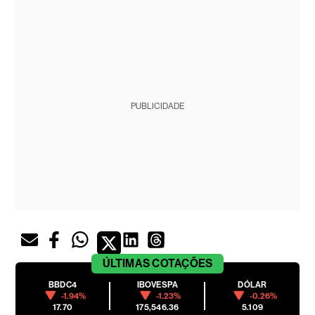
PUBLICIDADE
ÚLTIMAS
COTAÇÕES
BBDC4
IBOVESPA
DÓLAR
-1.94%
-1.23%
-0.26%
17.70
175,546.36
5.109