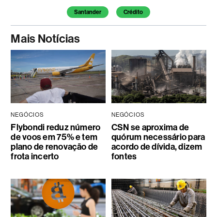
Santander
Crédito
Mais Notícias
NEGÓCIOS
NEGÓCIOS
Flybondi reduz número
CSN se aproxima de
de voos em 75% e tem
quórum necessário para
plano de renovação de
acordo de dívida, dizem
frota incerto
fontes