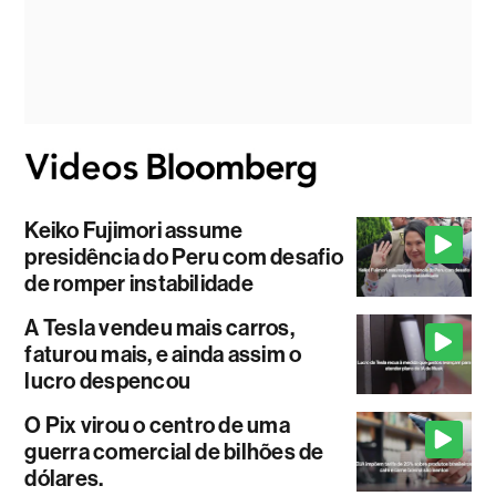
Keiko Fujimori assume
presidência do Peru com desafio
de romper instabilidade
A Tesla vendeu mais carros,
faturou mais, e ainda assim o
lucro despencou
O Pix virou o centro de uma
guerra comercial de bilhões de
dólares.