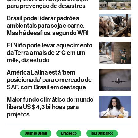
para prevenção de desastres
Brasil pode liderar padrões
ambientais para soja e carne.
Mas há desafios, segundo WRI
El Niño pode levar aquecimento
da Terra a mais de 2°C em um
mês, diz estudo
América Latina está ‘bem
posicionada' para o mercado de
SAF, com Brasil em destaque
Maior fundo climático do mundo
libera US$ 4,3 bilhões para
projetos
Temas deste artigo
Últimas Brasil
Bradesco
Itaú Unibanco