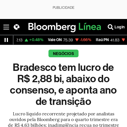
PUBLICIDADE
Login
+0.48%
Vale ON
-1.66%
Itaú PN
-1.30%
M
13
75.39
41.83
NEGÓCIOS
Bradesco tem lucro de
R$ 2,88 bi, abaixo do
consenso, e aponta ano
de transição
Lucro líquido recorrente projetado por analistas
ouvidos pela Bloomberg para o quarto trimestre era
de R$ 4,63 bilhões; inadimplência recua no trimestre