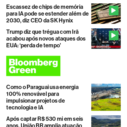
Escassez de chips de memória
para IA pode se estender além de
2030, diz CEO da SK Hynix
Trump diz que trégua com Irã
acabou após novos ataques dos
EUA: ‘perda de tempo'
Como o Paraguai usa energia
100% renovável para
impulsionar projetos de
tecnologia e IA
Após captar R$ 530 mi em seis
anos, União BR amplia atuação