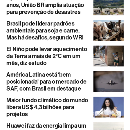
anos, União BR amplia atuação
para prevenção de desastres
Brasil pode liderar padrões
ambientais para soja e carne.
Mas há desafios, segundo WRI
El Niño pode levar aquecimento
da Terra a mais de 2°C em um
mês, diz estudo
América Latina está ‘bem
posicionada' para o mercado de
SAF, com Brasil em destaque
Maior fundo climático do mundo
libera US$ 4,3 bilhões para
projetos
Huawei faz da energia limpa um