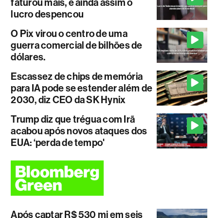
faturou mais, e ainda assim o
lucro despencou
O Pix virou o centro de uma
guerra comercial de bilhões de
dólares.
Escassez de chips de memória
para IA pode se estender além de
2030, diz CEO da SK Hynix
Trump diz que trégua com Irã
acabou após novos ataques dos
EUA: ‘perda de tempo'
Após captar R$ 530 mi em seis