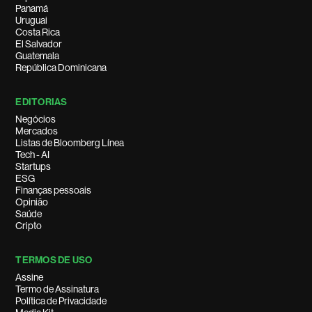
Panamá
Uruguai
Costa Rica
El Salvador
Guatemala
República Dominicana
EDITORIAS
Negócios
Mercados
Listas de Bloomberg Línea
Tech - AI
Startups
ESG
Finanças pessoais
Opinião
Saúde
Cripto
TERMOS DE USO
Assine
Termo de Assinatura
Política de Privacidade