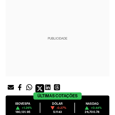
PUBLICIDADE
ÚLTIMAS
COTAÇÕES
IBOVESPA
DÓLAR
NASDAQ
+1.26%
-0.27%
+0.44%
180,131.95
5.1143
26,700.78