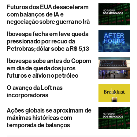
Futuros dos EUA desaceleram
com balanços de IA e
negociação sobre guerra no Irã
Ibovespa fecha em leve queda
pressionado por recuo da
Petrobras; dólar sobe a R$ 5,13
Ibovespa sobe antes do Copom
em dia de queda dos juros
futuros e alívio no petróleo
O avanço da Loft nas
incorporadoras
Ações globais se aproximam de
máximas históricas com
temporada de balanços