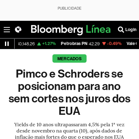
PUBLICIDADE
Login
+1.27%
Petrobras PN
-0.49%
Vale ON
0,148.26
42.29
76.40
MERCADOS
Pimco e Schroders se
posicionam para ano
sem cortes nos juros dos
EUA
Yields de 10 anos ultrapassaram 4,5% pela 1ª vez
desde novembro na quarta (10), após dados de
inflação mais fortes do que o esperado nos EUA