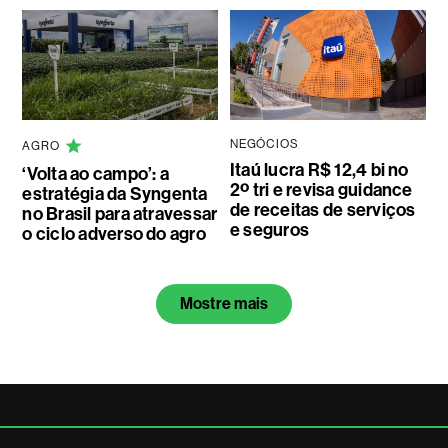
NEGÓCIOS
AGRO
Itaú lucra R$ 12,4 bi no
‘Volta ao campo’: a
2º tri e revisa guidance
estratégia da Syngenta
de receitas de serviços
no Brasil para atravessar
e seguros
o ciclo adverso do agro
Mostre mais