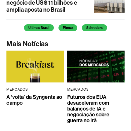
negócio de US$ 11 bilhões e
amplia aposta no Brasil
Temas deste artigo
Últimas Brasil
Pimco
Schroders
Mais Notícias
MERCADOS
MERCADOS
A ‘volta’ da Syngenta ao
Futuros dos EUA
campo
desaceleram com
balanços de IA e
negociação sobre
guerra no Irã