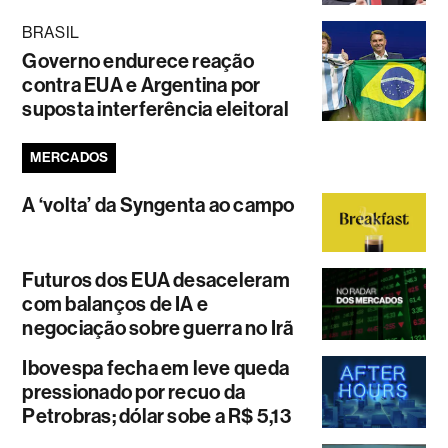
BRASIL
Governo endurece reação
contra EUA e Argentina por
suposta interferência eleitoral
MERCADOS
A ‘volta’ da Syngenta ao campo
Futuros dos EUA desaceleram
com balanços de IA e
negociação sobre guerra no Irã
Ibovespa fecha em leve queda
pressionado por recuo da
Petrobras; dólar sobe a R$ 5,13