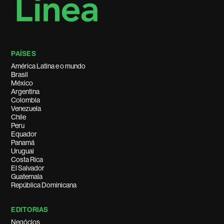
PAÍSES
América Latina e o mundo
Brasil
México
Argentina
Colombia
Venezuela
Chile
Peru
Equador
Panamá
Uruguai
Costa Rica
El Salvador
Guatemala
República Dominicana
EDITORIAS
Negócios