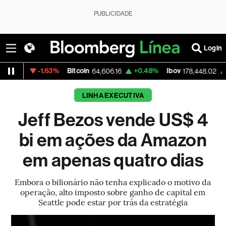
PUBLICIDADE
Login
-1.63%
Bitcoin
+0.48%
Ibov
+0.31%
64,606.16
178,448.02
LINHA EXECUTIVA
Jeff Bezos vende US$ 4
bi em ações da Amazon
em apenas quatro dias
Embora o bilionário não tenha explicado o motivo da
operação, alto imposto sobre ganho de capital em
Seattle pode estar por trás da estratégia