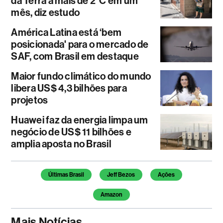
da Terra a mais de 2°C em um
mês, diz estudo
América Latina está ‘bem
posicionada' para o mercado de
SAF, com Brasil em destaque
Maior fundo climático do mundo
libera US$ 4,3 bilhões para
projetos
Huawei faz da energia limpa um
negócio de US$ 11 bilhões e
amplia aposta no Brasil
Temas deste artigo
Últimas Brasil
Jeff Bezos
Ações
Amazon
Mais Notícias