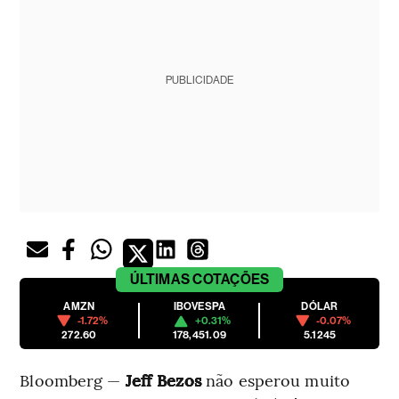
PUBLICIDADE
ÚLTIMAS
COTAÇÕES
AMZN
IBOVESPA
DÓLAR
-1.72%
+0.31%
-0.07%
272.60
178,451.09
5.1245
Bloomberg —
Jeff Bezos
não esperou muito