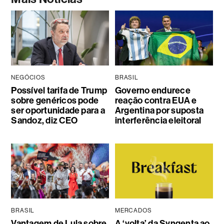
NEGÓCIOS
BRASIL
Possível tarifa de Trump
Governo endurece
sobre genéricos pode
reação contra EUA e
ser oportunidade para a
Argentina por suposta
Sandoz, diz CEO
interferência eleitoral
BRASIL
MERCADOS
Vantagem de Lula sobre
A ‘volta’ da Syngenta ao