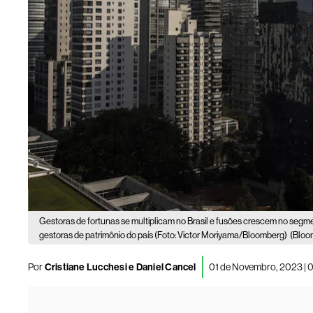
Gestoras de fortunas se multiplicam no Brasil e fusões crescem no segm
gestoras de patrimônio do país (Foto: Victor Moriyama/Bloomberg)
(Bloo
Por
Cristiane Lucchesi e Daniel Cancel
01 de Novembro, 2023 | 