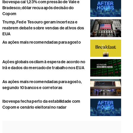
Ibovespa cai 1,23% com pressão de Vale e
Bradesco; dólar recua após decisão do
Copom
Trump, Fed e Tesouro geram incerteza e
reabrem debate sobre vendas de ativos dos
EUA
As ações mais recomendadas para agosto
Ações globais oscilam à espera de acordo no
Irã e dados do mercado de trabalho nos EUA
As ações mais recomendadas para agosto,
segundo 10 bancos e corretoras
Ibovespa fecha perto da estabilidade com
Copom e cenário eleitoral no radar