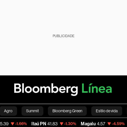
PUBLICIDADE
Agro
Summit
Bloomberg Green
Estilo de vida
Itaú PN
41.83
Magalu
4.57
Bitcoin
1.66%
-1.30%
-4.59%
nanças pessoais
Viagens
Internacional
Brasil
S