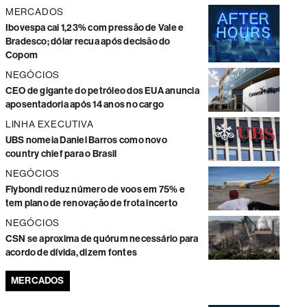
MERCADOS
Ibovespa cai 1,23% com pressão de Vale e
Bradesco; dólar recua após decisão do
Copom
NEGÓCIOS
CEO de gigante do petróleo dos EUA anuncia
aposentadoria após 14 anos no cargo
LINHA EXECUTIVA
UBS nomeia Daniel Barros como novo
country chief para o Brasil
NEGÓCIOS
Flybondi reduz número de voos em 75% e
tem plano de renovação de frota incerto
NEGÓCIOS
CSN se aproxima de quórum necessário para
acordo de dívida, dizem fontes
MERCADOS