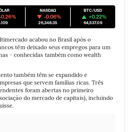
ÓLAR
NASDAQ
BTC/USD
-0.26%
-0.06%
+0.22%
.109
26,348.35
64,537.09
timercado acabou no Brasil após o
bancos têm deixado seus empregos para um
tunas - conhecidas também como wealth
imento também têm se expandido e
mpresas que servem famílias ricas. Três
pendentes foram abertas no primeiro
ociação do mercado de capitais), incluindo
uisse.