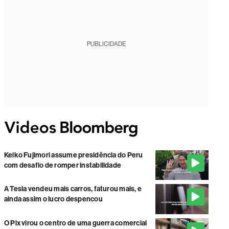
PUBLICIDADE
Keiko Fujimori assume presidência do Peru
com desafio de romper instabilidade
A Tesla vendeu mais carros, faturou mais, e
ainda assim o lucro despencou
O Pix virou o centro de uma guerra comercial