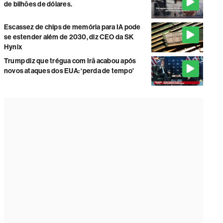
de bilhões de dólares.
Escassez de chips de memória para IA pode
se estender além de 2030, diz CEO da SK
Hynix
Trump diz que trégua com Irã acabou após
novos ataques dos EUA: ‘perda de tempo'