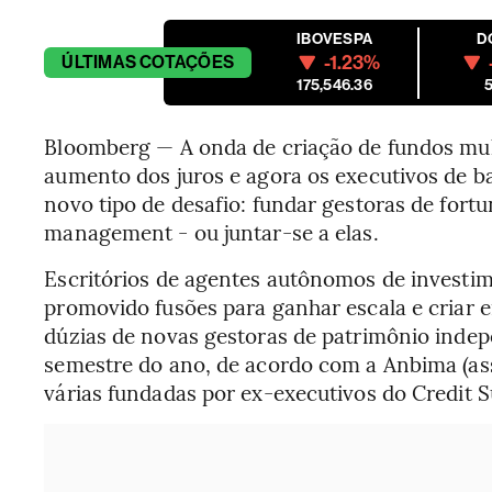
IBOVESPA
D
-1.23%
ÚLTIMAS
COTAÇÕES
175,546.36
5
Bloomberg — A onda de criação de fundos mul
aumento dos juros e agora os executivos de 
novo tipo de desafio: fundar gestoras de for
management - ou juntar-se a elas.
Escritórios de agentes autônomos de invest
promovido fusões para ganhar escala e criar e
dúzias de novas gestoras de patrimônio inde
semestre do ano, de acordo com a Anbima (ass
várias fundadas por ex-executivos do Credit S