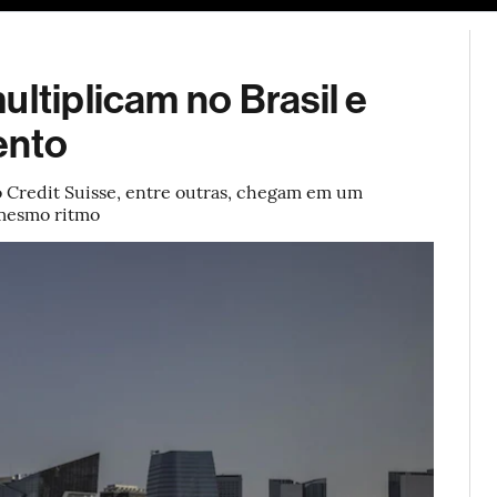
ESG
Soluções de publicidade
Bloomberg Línea
Assina
ultiplicam no Brasil e
ento
 Credit Suisse, entre outras, chegam em um
 mesmo ritmo