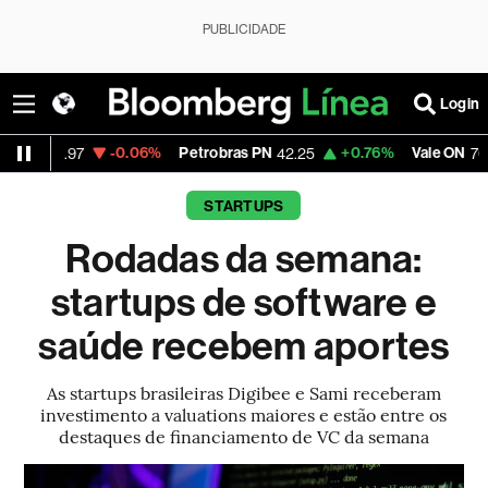
PUBLICIDADE
Login
-0.06%
Petrobras PN
+0.76%
Vale ON
-0.64
7
42.25
76.17
STARTUPS
Rodadas da semana:
startups de software e
saúde recebem aportes
As startups brasileiras Digibee e Sami receberam
investimento a valuations maiores e estão entre os
destaques de financiamento de VC da semana