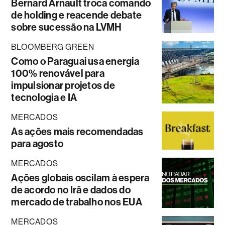
Bernard Arnault troca comando
de holding e reacende debate
sobre sucessão na LVMH
BLOOMBERG GREEN
Como o Paraguai usa energia
100% renovável para
impulsionar projetos de
tecnologia e IA
MERCADOS
As ações mais recomendadas
para agosto
MERCADOS
Ações globais oscilam à espera
de acordo no Irã e dados do
mercado de trabalho nos EUA
MERCADOS