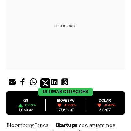
PUBLICIDADE
ÚLTIMAS
COTAÇÕES
GS
IBOVESPA
DÓLAR
0.00%
-0.06%
-0.48%
1,060.38
177,613.97
5.0977
Bloomberg Línea —
Startups
que atuam nos