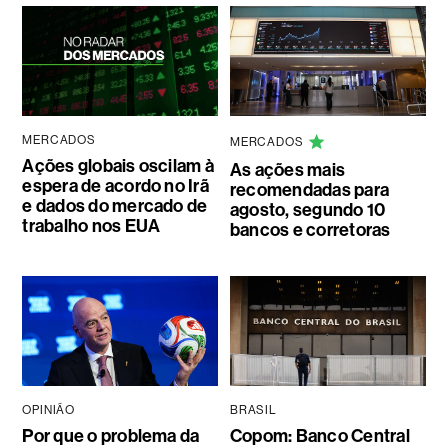
MERCADOS
MERCADOS
Ações globais oscilam à
As ações mais
espera de acordo no Irã
recomendadas para
e dados do mercado de
agosto, segundo 10
trabalho nos EUA
bancos e corretoras
OPINIÃO
BRASIL
Por que o problema da
Copom: Banco Central