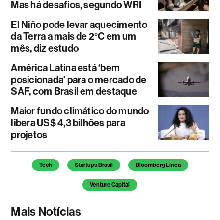
Mas há desafios, segundo WRI
El Niño pode levar aquecimento
da Terra a mais de 2°C em um
mês, diz estudo
América Latina está ‘bem
posicionada' para o mercado de
SAF, com Brasil em destaque
Maior fundo climático do mundo
libera US$ 4,3 bilhões para
projetos
Temas deste artigo
Tech
Startups Brasil
Bloomberg Línea
Venture Capital
Mais Notícias