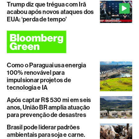
Trump diz que trégua com Irã
acabou após novos ataques dos
EUA: ‘perda de tempo'
Como o Paraguai usa energia
100% renovável para
impulsionar projetos de
tecnologia e IA
Após captar R$ 530 mi em seis
anos, União BR amplia atuação
para prevenção de desastres
Brasil pode liderar padrões
ambientais para soja e carne.