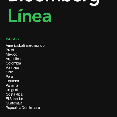
PAÍSES
América Latina e o mundo
Brasil
México
Argentina
Colombia
Venezuela
Chile
Peru
Equador
Panamá
Uruguai
Costa Rica
El Salvador
Guatemala
República Dominicana