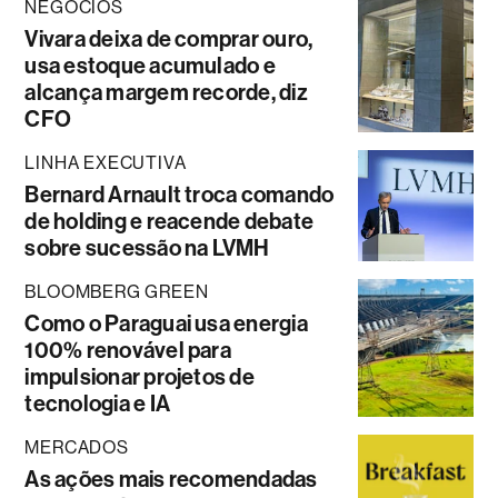
NEGÓCIOS
Vivara deixa de comprar ouro,
usa estoque acumulado e
alcança margem recorde, diz
CFO
LINHA EXECUTIVA
Bernard Arnault troca comando
de holding e reacende debate
sobre sucessão na LVMH
BLOOMBERG GREEN
Como o Paraguai usa energia
100% renovável para
impulsionar projetos de
tecnologia e IA
MERCADOS
As ações mais recomendadas