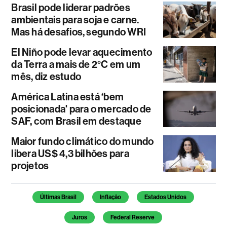
Brasil pode liderar padrões
ambientais para soja e carne.
Mas há desafios, segundo WRI
El Niño pode levar aquecimento
da Terra a mais de 2°C em um
mês, diz estudo
América Latina está ‘bem
posicionada' para o mercado de
SAF, com Brasil em destaque
Maior fundo climático do mundo
libera US$ 4,3 bilhões para
projetos
Temas deste artigo
Últimas Brasil
Inflação
Estados Unidos
Juros
Federal Reserve