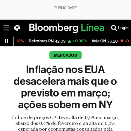
PUBLICIDADE
Login
%
Petrobras PN
+0.38%
Vale ON
-0.60%
Itaú 
42.09
76.20
MERCADOS
Inflação nos EUA
desacelera mais que o
previsto em março;
ações sobem em NY
Índice de preços CPI teve alta de 0,1% em março,
abaixo dos 0,4% de fevereiro e da alta de 0,2%
esperada por economistas consultados pela