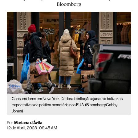
Bloomberg
Consumidores em Nova York
Dados de inflação ajudam a balizar as
expectativas de política monetária nos EUA
(Bloomberg/Gabby
Jones)
Por
Mariana d'Ávila
12 de Abril, 2023 | 09:45 AM