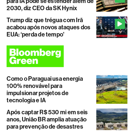
para IA pode se estender além de
2030, diz CEO da SK Hynix
Trump diz que trégua com Irã
acabou após novos ataques dos
EUA: ‘perda de tempo'
Como o Paraguai usa energia
100% renovável para
impulsionar projetos de
tecnologia e IA
Após captar R$ 530 mi em seis
anos, União BR amplia atuação
para prevenção de desastres