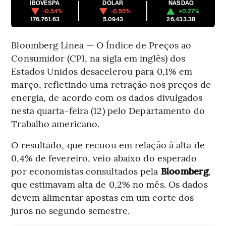
IBOVESPA
DÓLAR
NASDAQ
-0.54%
-0.55%
+0.27%
176,761.63
5.0943
26,433.38
Bloomberg Línea — O Índice de Preços ao
Consumidor (CPI, na sigla em inglês) dos
Estados Unidos desacelerou para 0,1% em
março, refletindo uma retração nos preços de
energia, de acordo com os dados divulgados
nesta quarta-feira (12) pelo Departamento do
Trabalho americano.
O resultado, que recuou em relação à alta de
0,4% de fevereiro, veio abaixo do esperado
por economistas consultados pela
Bloomberg
,
que estimavam alta de 0,2% no mês. Os dados
devem alimentar apostas em um corte dos
juros no segundo semestre.