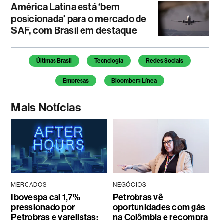
América Latina está ‘bem
posicionada' para o mercado de
SAF, com Brasil em destaque
Temas deste artigo
Últimas Brasil
Tecnologia
Redes Sociais
Empresas
Bloomberg Línea
Mais Notícias
MERCADOS
NEGÓCIOS
Ibovespa cai 1,7%
Petrobras vê
pressionado por
oportunidades com gás
Petrobras e varejistas;
na Colômbia e recompra