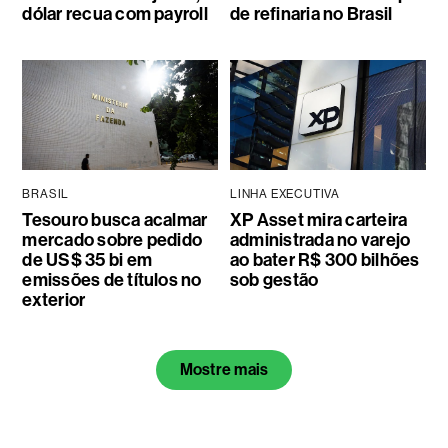
dólar recua com payroll
de refinaria no Brasil
BRASIL
LINHA EXECUTIVA
Tesouro busca acalmar
XP Asset mira carteira
mercado sobre pedido
administrada no varejo
de US$ 35 bi em
ao bater R$ 300 bilhões
emissões de títulos no
sob gestão
exterior
Mostre mais