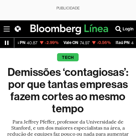
PUBLICIDADE
Login
N
-2.99%
Vale ON
-0.56%
Itaú PN
-2.58
40.87
74.97
40.75
TECH
Demissões ‘contagiosas’:
por que tantas empresas
fazem cortes ao mesmo
tempo
Para Jeffrey Pfeffer, professor da Universidade de
Stanford, e um dos maiores especialistas na área, a
redução de equipes faz pouco ou nada para aumentar