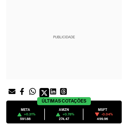
PUBLICIDADE
ÚLTIMAS
COTAÇÕES
META
AMZN
MSFT
+0.31%
+0.78%
-0.04%
591.88
274.47
499.96