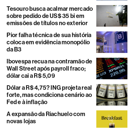
Tesouro busca acalmar mercado
sobre pedido de US$ 35 bi em
emissões de títulos no exterior
Pior falha técnica de sua história
coloca em evidência monopólio
da B3
Ibovespa recua na contramão de
Wall Street após payroll fraco;
dólar cai a R$ 5,09
Dólar a R$ 4,75? ING projeta real
forte, mas condiciona cenário ao
Fed e à inflação
A expansão da Riachuelo com
novas lojas