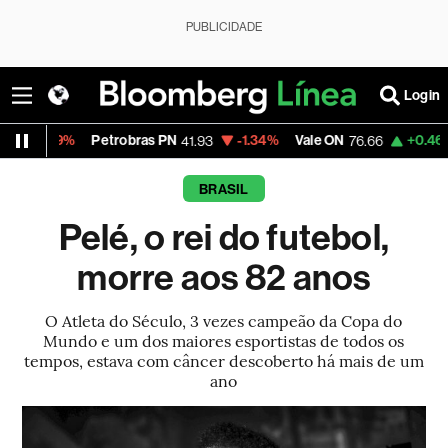
PUBLICIDADE
Login
Petrobras PN
-1.34%
Vale ON
+0.46%
Itaú PN
41.93
76.66
42
BRASIL
Pelé, o rei do futebol,
morre aos 82 anos
O Atleta do Século, 3 vezes campeão da Copa do
Mundo e um dos maiores esportistas de todos os
tempos, estava com câncer descoberto há mais de um
ano