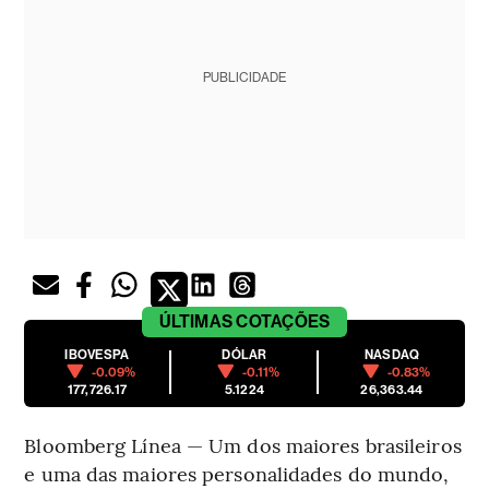
PUBLICIDADE
ÚLTIMAS
COTAÇÕES
IBOVESPA
DÓLAR
NASDAQ
-0.09%
-0.11%
-0.83%
177,726.17
5.1224
26,363.44
Bloomberg Línea — Um dos maiores brasileiros
e uma das maiores personalidades do mundo,