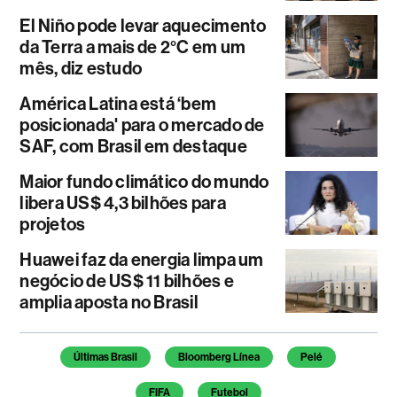
El Niño pode levar aquecimento
da Terra a mais de 2°C em um
mês, diz estudo
América Latina está ‘bem
posicionada' para o mercado de
SAF, com Brasil em destaque
Maior fundo climático do mundo
libera US$ 4,3 bilhões para
projetos
Huawei faz da energia limpa um
negócio de US$ 11 bilhões e
amplia aposta no Brasil
Temas deste artigo
Últimas Brasil
Bloomberg Línea
Pelé
FIFA
Futebol