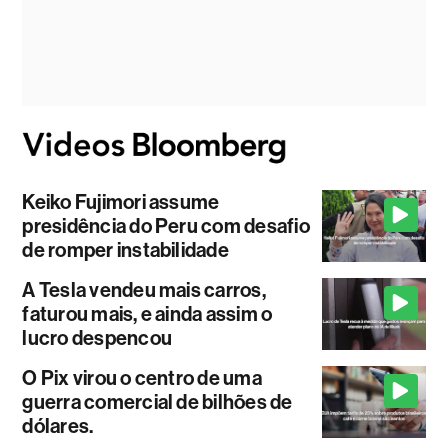
Keiko Fujimori assume
presidência do Peru com desafio
de romper instabilidade
A Tesla vendeu mais carros,
faturou mais, e ainda assim o
lucro despencou
O Pix virou o centro de uma
guerra comercial de bilhões de
dólares.