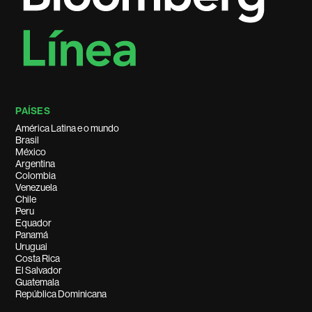
PAÍSES
América Latina e o mundo
Brasil
México
Argentina
Colombia
Venezuela
Chile
Peru
Equador
Panamá
Uruguai
Costa Rica
El Salvador
Guatemala
República Dominicana