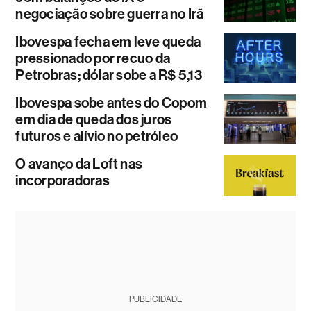
negociação sobre guerra no Irã
Ibovespa fecha em leve queda
pressionado por recuo da
Petrobras; dólar sobe a R$ 5,13
Ibovespa sobe antes do Copom
em dia de queda dos juros
futuros e alívio no petróleo
O avanço da Loft nas
incorporadoras
PUBLICIDADE