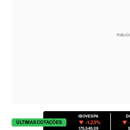
PUBLIC
IBOVESPA
D
-1.23%
ÚLTIMAS
COTAÇÕES
175,546.36
5