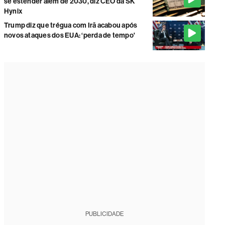
se estender além de 2030, diz CEO da SK
Hynix
Trump diz que trégua com Irã acabou após
novos ataques dos EUA: ‘perda de tempo'
PUBLICIDADE