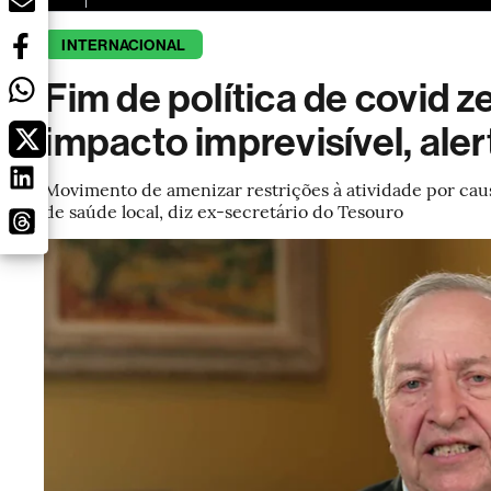
INTERNACIONAL
Fim de política de covid z
impacto imprevisível, al
Movimento de amenizar restrições à atividade por caus
de saúde local, diz ex-secretário do Tesouro