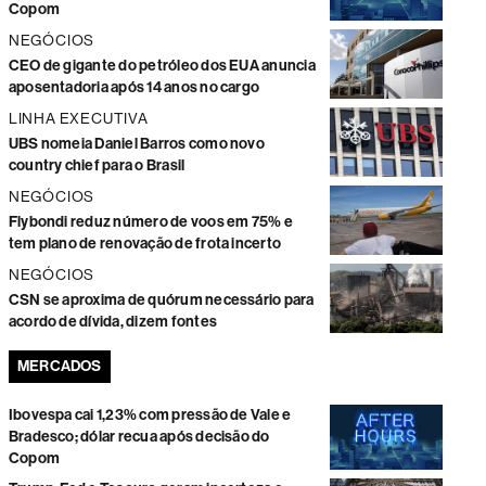
Copom
NEGÓCIOS
CEO de gigante do petróleo dos EUA anuncia
aposentadoria após 14 anos no cargo
LINHA EXECUTIVA
UBS nomeia Daniel Barros como novo
country chief para o Brasil
NEGÓCIOS
Flybondi reduz número de voos em 75% e
tem plano de renovação de frota incerto
NEGÓCIOS
CSN se aproxima de quórum necessário para
acordo de dívida, dizem fontes
MERCADOS
Ibovespa cai 1,23% com pressão de Vale e
Bradesco; dólar recua após decisão do
Copom