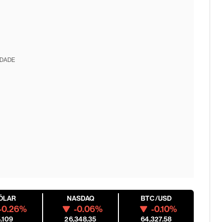
IDADE
ÓLAR
NASDAQ
BTC/USD
-0.26%
-0.06%
-0.10%
.109
26,348.35
64,327.58