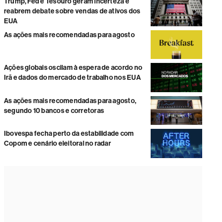
Trump, Fed e Tesouro geram incerteza e
reabrem debate sobre vendas de ativos dos
EUA
As ações mais recomendadas para agosto
Ações globais oscilam à espera de acordo no
Irã e dados do mercado de trabalho nos EUA
As ações mais recomendadas para agosto,
segundo 10 bancos e corretoras
Ibovespa fecha perto da estabilidade com
Copom e cenário eleitoral no radar