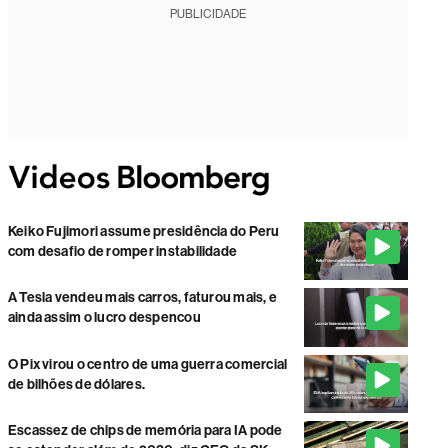
PUBLICIDADE
Keiko Fujimori assume presidência do Peru
com desafio de romper instabilidade
A Tesla vendeu mais carros, faturou mais, e
ainda assim o lucro despencou
O Pix virou o centro de uma guerra comercial
de bilhões de dólares.
Escassez de chips de memória para IA pode