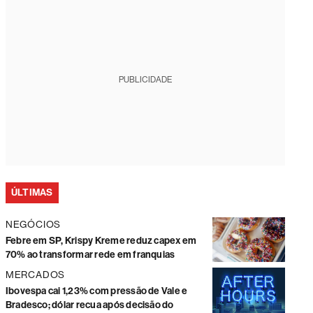
PUBLICIDADE
ÚLTIMAS
NEGÓCIOS
Febre em SP, Krispy Kreme reduz capex em
70% ao transformar rede em franquias
MERCADOS
Ibovespa cai 1,23% com pressão de Vale e
Bradesco; dólar recua após decisão do