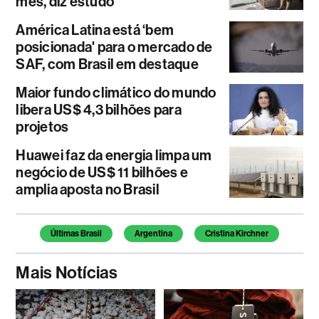
mês, diz estudo
América Latina está ‘bem
posicionada' para o mercado de
SAF, com Brasil em destaque
Maior fundo climático do mundo
libera US$ 4,3 bilhões para
projetos
Huawei faz da energia limpa um
negócio de US$ 11 bilhões e
amplia aposta no Brasil
Temas deste artigo
Últimas Brasil
Argentina
Cristina Kirchner
Mais Notícias