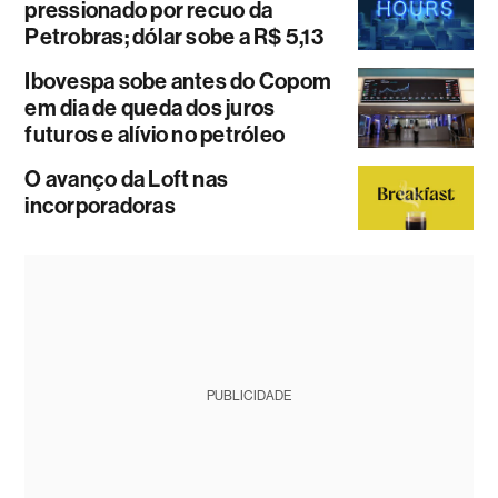
pressionado por recuo da
Petrobras; dólar sobe a R$ 5,13
Ibovespa sobe antes do Copom
em dia de queda dos juros
futuros e alívio no petróleo
O avanço da Loft nas
incorporadoras
PUBLICIDADE