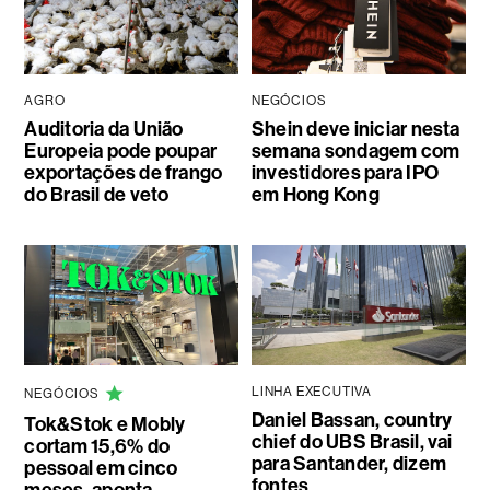
AGRO
NEGÓCIOS
Auditoria da União
Shein deve iniciar nesta
Europeia pode poupar
semana sondagem com
exportações de frango
investidores para IPO
do Brasil de veto
em Hong Kong
LINHA EXECUTIVA
NEGÓCIOS
Daniel Bassan, country
Tok&Stok e Mobly
chief do UBS Brasil, vai
cortam 15,6% do
para Santander, dizem
pessoal em cinco
fontes
meses, aponta