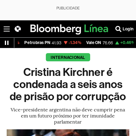
PUBLICIDADE
Login
%
Petrobras PN
-1.34%
Vale ON
+0.46%
Itaú PN
41.93
76.66
INTERNACIONAL
Cristina Kirchner é
condenada a seis anos
de prisão por corrupção
Vice-presidente argentina não deve cumprir pena
em um futuro próximo por ter imunidade
parlamentar