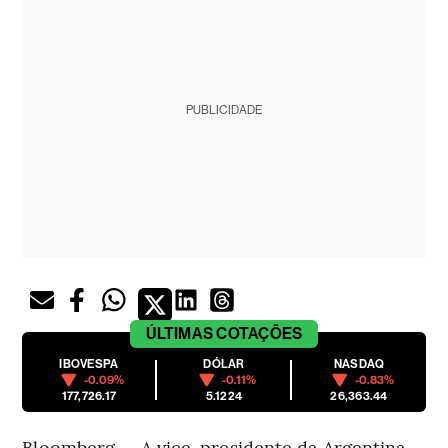
PUBLICIDADE
ÚLTIMAS
COTAÇÕES
IBOVESPA
DÓLAR
NASDAQ
-0.09%
-0.11%
-0.83%
177,726.17
5.1224
26,363.44
Bloomberg — A vice-presidente da Argentina,