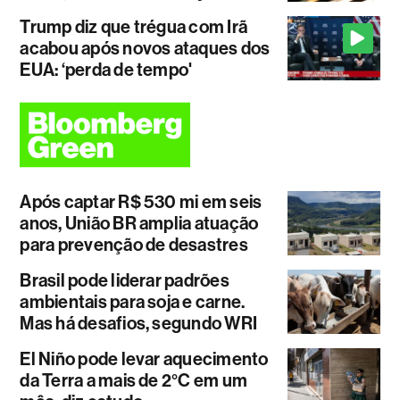
Trump diz que trégua com Irã
acabou após novos ataques dos
EUA: ‘perda de tempo'
Após captar R$ 530 mi em seis
anos, União BR amplia atuação
para prevenção de desastres
Brasil pode liderar padrões
ambientais para soja e carne.
Mas há desafios, segundo WRI
El Niño pode levar aquecimento
da Terra a mais de 2°C em um