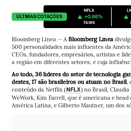
NFLX
L
+0.86%
ÚLTIMAS
COTAÇÕES
74.195
Bloomberg Línea — A
Bloomberg Línea
divulgo
500 personalidades mais influentes da Améric
CEOs, fundadores, empresários, artistas e líd
a região em diferentes setores, e cuja influê
Ao todo, 36 líderes do setor de tecnologia ga
destes, 17 são brasileiros ou atuam no Brasil
,
conteúdo da Netflix (
) no Brasil, Claud
NFLX
WeWork, Kim Farrell, que é americana e head
América Latina, e Gilberto Mautner, um dos 