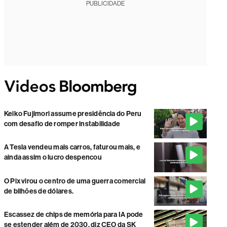
PUBLICIDADE
Keiko Fujimori assume presidência do Peru
com desafio de romper instabilidade
A Tesla vendeu mais carros, faturou mais, e
ainda assim o lucro despencou
O Pix virou o centro de uma guerra comercial
de bilhões de dólares.
Escassez de chips de memória para IA pode
se estender além de 2030, diz CEO da SK