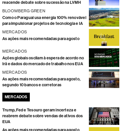
reacende debate sobre sucessão na LVMH
BLOOMBERG GREEN
Como o Paraguai usa energia 100% renovável
para impulsionar projetos de tecnologia e IA
MERCADOS
As ações mais recomendadas para agosto
MERCADOS
Ações globais oscilam à espera de acordo no
Irã e dados do mercado de trabalho nos EUA
MERCADOS
As ações mais recomendadas para agosto,
segundo 10 bancos e corretoras
MERCADOS
Trump, Fed e Tesouro geram incerteza e
reabrem debate sobre vendas de ativos dos
EUA
As ações mais recomendadas para agosto