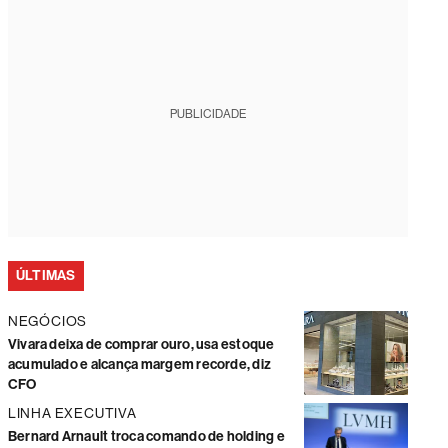
PUBLICIDADE
ÚLTIMAS
NEGÓCIOS
Vivara deixa de comprar ouro, usa estoque
acumulado e alcança margem recorde, diz
CFO
LINHA EXECUTIVA
Bernard Arnault troca comando de holding e