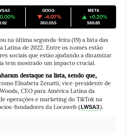
WSA3
GOOG
META
0.00%
-4.07%
+0.20%
3.92
360.055
588.85
u na última segunda-feira (19) a lista das
a Latina de 2022. Entre os nomes estão
eres sociais que estão ajudando a dinamizar
ncia tem mostrado um impacto crucial.
nharam destaque na lista, sendo que,
 como Elisabeta Zenatti, vice-presidente de
ia Woods, CEO para América Latina da
 de operações e marketing do TikTok na
sócios-fundadores da Locaweb (
).
LWSA3